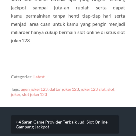
jackpot sampai juta-an rupiah serta dapat
kamu permainkan tanpa henti tiap-tiap hari serta
menjadi area cuan untuk kamu yang pengin menjadi
miliarder hanya cukup bermain slot online di situs slot
joker123
Categories:
Latest
Tags:
agen joker123
,
daftar joker123
,
joker123 slot
,
slot
joker
,
slot joker123
« 4 Saran Game Provider Terbaik Judi Slot Online
Gampang Jackpot