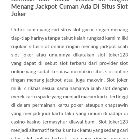
Menang Jackpot Cuman Ada Di Situs Slot
Joker
Untuk kamu yang cari situs slot gacor ringan menang
tiap-tiap harinya tanpa takut kalah rungkad kami miliki
rujukan situs slot online ringan menang jackpot ialah
slot joker atau umumnya dikatakan slot joker123
yang dapat di sebut slot terbaru dari provider slot
online yang sudah terbiasa membikin situs slot online
ringan menang jackpot atau juga maxwin. Slot joker
miliki cirikhas sesuai sama namanya ialah slot dengan
merek kartu spade yang menjadi macam kartu tertinggi
di dalam permainan kartu poker ataupun chapsawin
yang menjadi judi kartu laku yang umum dihadapi di
casino-kasino termasyhur diawal bumi. Slot joker123
menjadi alternatif terbaik untuk kamu yang sedang cari
situs slot online terbaik apa yang ringan menang