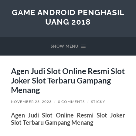
GAME ANDROID PENGHASIL
UANG 2018
SHOW MENU
Agen Judi Slot Online Resmi Slot
Joker Slot Terbaru Gampang
Menang
NOVEMBER 23, 2023
/
0 COMMENTS
/
STICKY
Agen Judi Slot Online Resmi Slot Joker
Slot Terbaru Gampang Menang