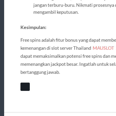
jangan terburu-buru. Nikmati prosesnya 
mengambil keputusan.
Kesimpulan:
Free spins adalah fitur bonus yang dapat memb
kemenangan di slot server Thailand
MAUSLOT
dapat memaksimalkan potensi free spins dan m
memenangkan jackpot besar. Ingatlah untuk sel
bertanggung jawab.