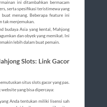
ermainan ini ditambahkan bermacam
iers, serta spesifikasi teristimewa yang
buat menang. Beberapa feature ini
an tak menjemukan.
nd budaya Asia yang kental, Mahjong
agumkan dan obyek yang memikat. Ini
makin lebih dalam buat pemain.
jong Slots: Link Gacor
emutuskan situs slots gacor yang pas.
 website yang bisa dipercaya:
yang Anda tentukan miliki lisensi sah