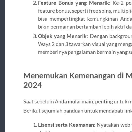
Feature Bonus yang Menarik
: Ke-2 p
feature bonus, seperti free spins, multipl
bisa mempertingkat kemungkinan Anda 
bikin permainan bertambah lebih aktif d
Objek yang Menarik
: Dengan backgrou
Ways 2 dan 3 tawarkan visual yang meng
memberinya pengalaman bermain yang se
Menemukan Kemenangan di Mah
2024
Saat sebelum Anda mulai main, penting untuk m
Berikut sejumlah panduan untuk mendapati link
Lisensi serta Keamanan
: Nyatakan web 