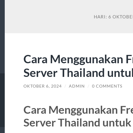
HARI:
6 OKTOBE
Cara Menggunakan Fre
Server Thailand unt
OKTOBER 6, 2024
/
ADMIN
/
0 COMMENTS
Cara Menggunakan Free
Server Thailand untu