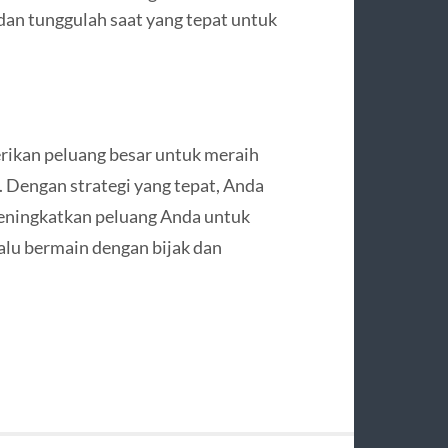
dan tunggulah saat yang tepat untuk
erikan peluang besar untuk meraih
. Dengan strategi yang tepat, Anda
eningkatkan peluang Anda untuk
alu bermain dengan bijak dan