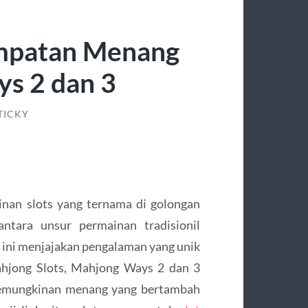
empatan Menang
ys 2 dan 3
TICKY
inan slots yang ternama di golongan
ntara unsur permainan tradisionil
n ini menjajakan pengalaman yang unik
ahjong Slots, Mahjong Ways 2 dan 3
 kemungkinan menang yang bertambah