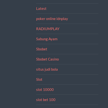
Latest
poker online idnplay
RADIUMPLAY
Sabung Ayam
Sbobet
Sbobet Casino
situs judi bola
Slot
slot 10000
slot bet 100