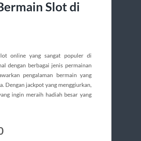
ermain Slot di
ot online yang sangat populer di
nal dengan berbagai jenis permainan
nawarkan pengalaman bermain yang
a. Dengan jackpot yang menggiurkan,
yang ingin meraih hadiah besar yang
0