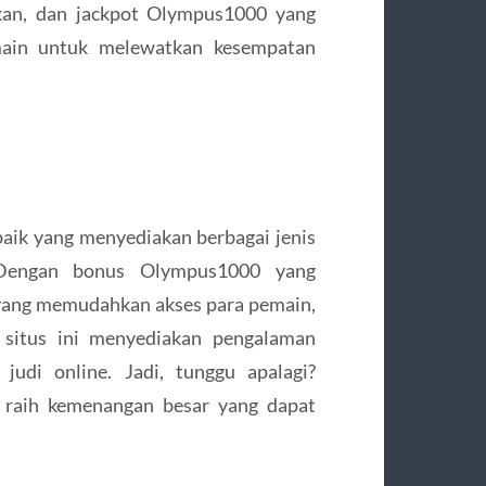
kan, dan jackpot Olympus1000 yang
main untuk melewatkan kesempatan
aik yang menyediakan berbagai jenis
. Dengan bonus Olympus1000 yang
yang memudahkan akses para pemain,
situs ini menyediakan pengalaman
judi online. Jadi, tunggu apalagi?
 raih kemenangan besar yang dapat