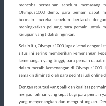
mencoba permainan sebelum memasang ta
Olympus1000 demo, para pemain dapat men
bermain mereka sebelum bertaruh dengan
meningkatkan peluang para pemain untuk m
kerugian yang tidak diinginkan.
Selain itu, Olympus1000 juga dikenal dengan is
situs ini sering memberikan kemenangan kep
kemenangan yang tinggi, para pemain dapat me
dalam meraih kemenangan di Olympus1000. 
semakin diminati oleh para pecinta judi online d
Dengan reputasi yang baik dan kualitas permai
menjadi pilihan yang tepat bagi para pemain 
yang menyenangkan dan menguntungkan. De