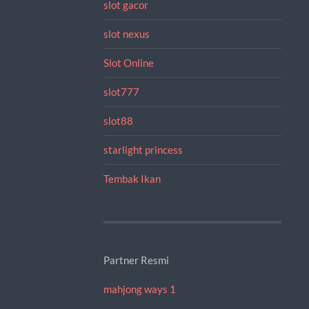
slot gacor
slot nexus
Slot Online
slot777
slot88
starlight princess
Tembak Ikan
Partner Resmi
mahjong ways 1