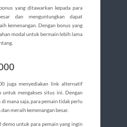
bonus yang ditawarkan kepada para
esar dan menguntungkan dapat
raih kemenangan. Dengan bonus yang
han modal untuk bermain lebih lama
ntang.
1000
0 juga menyediakan link alternatif
untuk mengakses situs ini. Dengan
n di mana saja, para pemain tidak perlu
 dan meraih kemenangan besar.
demo untuk para pemain yang ingin