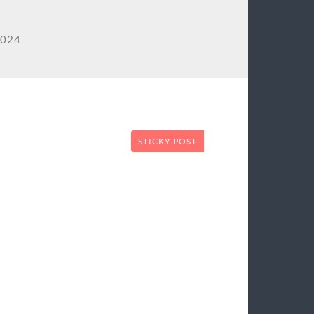
2024
STICKY POST