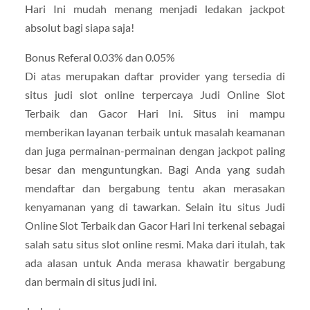
Hari Ini mudah menang menjadi ledakan jackpot
absolut bagi siapa saja!
Bonus Referal 0.03% dan 0.05%
Di atas merupakan daftar provider yang tersedia di
situs judi slot online terpercaya Judi Online Slot
Terbaik dan Gacor Hari Ini. Situs ini mampu
memberikan layanan terbaik untuk masalah keamanan
dan juga permainan-permainan dengan jackpot paling
besar dan menguntungkan. Bagi Anda yang sudah
mendaftar dan bergabung tentu akan merasakan
kenyamanan yang di tawarkan. Selain itu situs Judi
Online Slot Terbaik dan Gacor Hari Ini terkenal sebagai
salah satu situs slot online resmi. Maka dari itulah, tak
ada alasan untuk Anda merasa khawatir bergabung
dan bermain di situs judi ini.