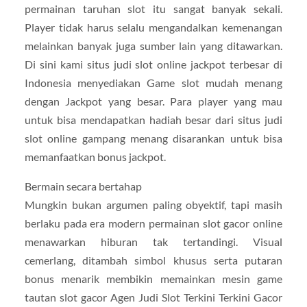
permainan taruhan slot itu sangat banyak sekali.
Player tidak harus selalu mengandalkan kemenangan
melainkan banyak juga sumber lain yang ditawarkan.
Di sini kami situs judi slot online jackpot terbesar di
Indonesia menyediakan Game slot mudah menang
dengan Jackpot yang besar. Para player yang mau
untuk bisa mendapatkan hadiah besar dari situs judi
slot online gampang menang disarankan untuk bisa
memanfaatkan bonus jackpot.
Bermain secara bertahap
Mungkin bukan argumen paling obyektif, tapi masih
berlaku pada era modern permainan slot gacor online
menawarkan hiburan tak tertandingi. Visual
cemerlang, ditambah simbol khusus serta putaran
bonus menarik membikin memainkan mesin game
tautan slot gacor Agen Judi Slot Terkini Terkini Gacor