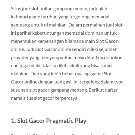
Situs judi slot online gampang menang addalah
kategori game taruhan yang tergolong memadai
gampang untuk di mainkan. Dalam permainan judi slot
ini perihal keberuntungan memadai dominan untuk
menemukan kemenangan bilamana main Slot Gacor
online. Judi Slot Gacor online sendiri miliki sejumlah
provider yang menyempatkan mesin Slot Gacor online
dan juga miliki tidak sedikit sekali yang bisa kamu
mainkan. Dan yang lebih hebat nya lagi game Slot
Gacor online dengan uang asli ini tergolong dalam type
susunan slot gacor gampang menang. Berikut daftar
nama situs slot gacor terpercaya :
1. Slot Gacor Pragmatic Play