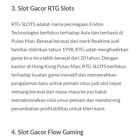
3. Slot Gacor RTG Slots
RTG SLOTS adalah nama perniagaan Endon
Technologies berfokus terhadap Asia dan berbasis di
Pulau Man. Berasal berasal dari merk Realtime judi
familiar didirikan tahun 1998, RTG udah menghadirkan
game kira-kira lebih berasal dari 20 tahun. Dengan
kantor di Hong Kong Pulau Man, RTG SLOTS berfokus
terhadap buatan game inovatif dan menyerahkan
pengalaman baru untuk pemain situs judi slot cepat
menang berasal dari masa-masa ke pas bakal
memaksimalkan nilai umur pemain dan mendorong
penambahan profitabilitas untuk klien kami.
4. Slot Gacor Flow Gaming