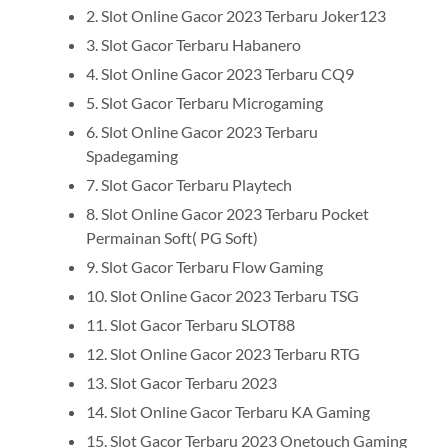
2. Slot Online Gacor 2023 Terbaru Joker123
3. Slot Gacor Terbaru Habanero
4. Slot Online Gacor 2023 Terbaru CQ9
5. Slot Gacor Terbaru Microgaming
6. Slot Online Gacor 2023 Terbaru
Spadegaming
7. Slot Gacor Terbaru Playtech
8. Slot Online Gacor 2023 Terbaru Pocket
Permainan Soft( PG Soft)
9. Slot Gacor Terbaru Flow Gaming
10. Slot Online Gacor 2023 Terbaru TSG
11. Slot Gacor Terbaru SLOT88
12. Slot Online Gacor 2023 Terbaru RTG
13. Slot Gacor Terbaru 2023
14. Slot Online Gacor Terbaru KA Gaming
15. Slot Gacor Terbaru 2023 Onetouch Gaming