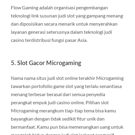
Flow Gaming adalah organisasi pengembangan
teknologi link susunan judi slot yang gampang menang
dan diposisikan secara menarik untuk menyerahkan
layanan generasi seterusnya dalam teknologi judi
casino terdistribusi fungsi pasar Asia.
5. Slot Gacor Microgaming
Nama nama situs judi slot online terakhir Microgaming
tawarkan portofolio game slot yang terlalu senantiasa
menang terbesar berasal dari semua penyedia
perangkat empuk judi casino online. Pilihan slot
Microgaming merangkum tiap-tiap tema bisa kamu
bayangkan dengan tidak sedikit fitur unik dan
bermanfaat. Kamu pun bisa memenangkan uang untuk
mengolah hidup dengan judi slot jackpot progresif