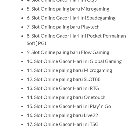
5. Slot Online paling baru Microgaming
6. Slot Online Gacor Hari Ini Spadegaming
7. Slot Online paling baru Playtech
8. Slot Online Gacor Hari Ini Pocket Permainan
Soft( PG)
9. Slot Online paling baru Flow Gaming
10. Slot Online Gacor Hari Ini Global Gaming
11. Slot Online paling baru Microgaming
12. Slot Online paling baru SLOT88
13. Slot Online Gacor Hari Ini RTG
14. Slot Online paling baru Onetouch
15. Slot Online Gacor Hari Ini Play’ n Go
16. Slot Online paling baru Live22
17. Slot Online Gacor Hari Ini TSG