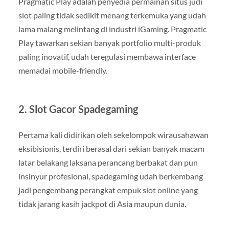
Pragmatic Play adalah penyedia permainan situs judi
slot paling tidak sedikit menang terkemuka yang udah
lama malang melintang di industri iGaming. Pragmatic
Play tawarkan sekian banyak portfolio multi-produk
paling inovatif, udah teregulasi membawa interface
memadai mobile-friendly.
2. Slot Gacor Spadegaming
Pertama kali didirikan oleh sekelompok wirausahawan
eksibisionis, terdiri berasal dari sekian banyak macam
latar belakang laksana perancang berbakat dan pun
insinyur profesional, spadegaming udah berkembang
jadi pengembang perangkat empuk slot online yang
tidak jarang kasih jackpot di Asia maupun dunia.