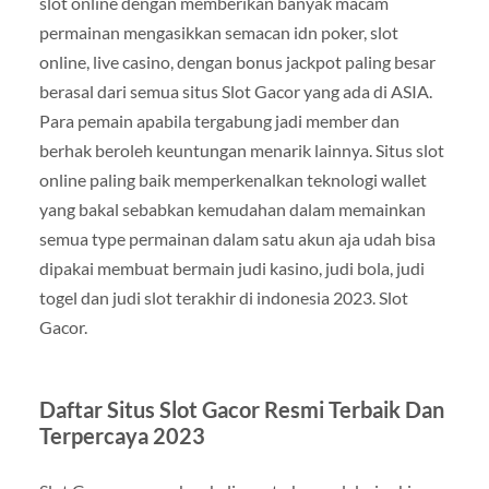
slot online dengan memberikan banyak macam
permainan mengasikkan semacan idn poker, slot
online, live casino, dengan bonus jackpot paling besar
berasal dari semua situs Slot Gacor yang ada di ASIA.
Para pemain apabila tergabung jadi member dan
berhak beroleh keuntungan menarik lainnya. Situs slot
online paling baik memperkenalkan teknologi wallet
yang bakal sebabkan kemudahan dalam memainkan
semua type permainan dalam satu akun aja udah bisa
dipakai membuat bermain judi kasino, judi bola, judi
togel dan judi slot terakhir di indonesia 2023. Slot
Gacor.
Daftar Situs Slot Gacor Resmi Terbaik Dan
Terpercaya 2023