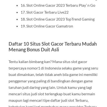
16. Slot Online Gacor 2023 Terbaru Play’ n Go
17. Slot Gacor Terbaru Live22
18. Slot Online Gacor 2023 TopTrend Gaming
19. Slot Online Gacor Gamatron
Daftar 10 Situs Slot Gacor Terbaru Mudah
Menang Bonus Duit Asli
Tentu kalian bimbang kan? Mana situs slot gacor
terpercaya nomor1 di Indonesia selaku game yang seru
buat dimainkan, telah tidak aneh bila game ini memiliki
penggemar yang paling di bandingkan dengan game
taruhan judi daring yang lain. Untuk kamu yang lagi
mencari situs judi slot terlengkap buat kamu bermain
maupun lagi mencari tipe daftar judi slot Terbaru,
kebetulan kami lagi membahas mana provider Terbaru