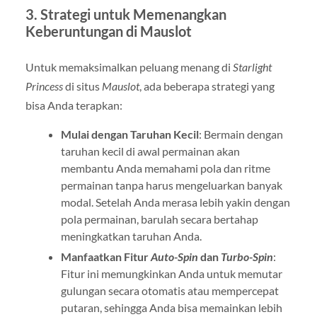
3. Strategi untuk Memenangkan
Keberuntungan di Mauslot
Untuk memaksimalkan peluang menang di
Starlight
Princess
di situs
Mauslot
, ada beberapa strategi yang
bisa Anda terapkan:
Mulai dengan Taruhan Kecil
: Bermain dengan
taruhan kecil di awal permainan akan
membantu Anda memahami pola dan ritme
permainan tanpa harus mengeluarkan banyak
modal. Setelah Anda merasa lebih yakin dengan
pola permainan, barulah secara bertahap
meningkatkan taruhan Anda.
Manfaatkan Fitur
Auto-Spin
dan
Turbo-Spin
:
Fitur ini memungkinkan Anda untuk memutar
gulungan secara otomatis atau mempercepat
putaran, sehingga Anda bisa memainkan lebih