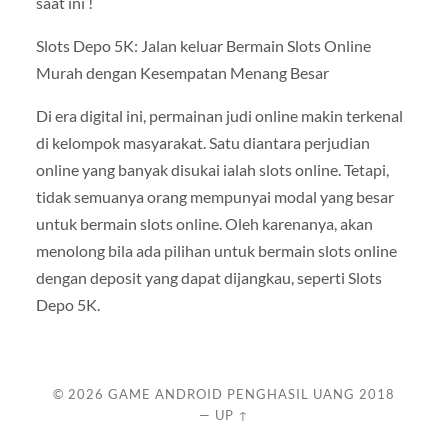
saat ini !
Slots Depo 5K: Jalan keluar Bermain Slots Online
Murah dengan Kesempatan Menang Besar
Di era digital ini, permainan judi online makin terkenal
di kelompok masyarakat. Satu diantara perjudian
online yang banyak disukai ialah slots online. Tetapi,
tidak semuanya orang mempunyai modal yang besar
untuk bermain slots online. Oleh karenanya, akan
menolong bila ada pilihan untuk bermain slots online
dengan deposit yang dapat dijangkau, seperti Slots
Depo 5K.
© 2026
GAME ANDROID PENGHASIL UANG 2018
—
UP ↑