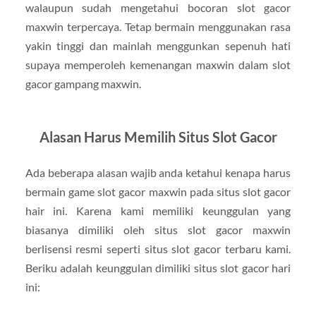
walaupun sudah mengetahui bocoran slot gacor
maxwin terpercaya. Tetap bermain menggunakan rasa
yakin tinggi dan mainlah menggunkan sepenuh hati
supaya memperoleh kemenangan maxwin dalam slot
gacor gampang maxwin.
Alasan Harus Memilih Situs Slot Gacor
Ada beberapa alasan wajib anda ketahui kenapa harus
bermain game slot gacor maxwin pada situs slot gacor
hair ini. Karena kami memiliki keunggulan yang
biasanya dimiliki oleh situs slot gacor maxwin
berlisensi resmi seperti situs slot gacor terbaru kami.
Beriku adalah keunggulan dimiliki situs slot gacor hari
ini: