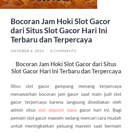
Bocoran Jam Hoki Slot Gacor
dari Situs Slot Gacor Hari Ini
Terbaru dan Terpercaya
OKTOBER 6, 2024
/
0 COMMENTS
Bocoran Jam Hoki Slot Gacor dari Situs
Slot Gacor Hari Ini Terbaru dan Terpercaya
Situs slot gacor gampang menang terpercaya
menawarkan bocoran jam gacor saat main judi slot
gacor terpercaya karena langsung disediakan oleh
admin situs
slot deposit dana
gacor hari ini. Bagi
pemain slot gacor maxwin sedang mencari cara mudah
untuk meningkatkan peluang maxwin saat bermain