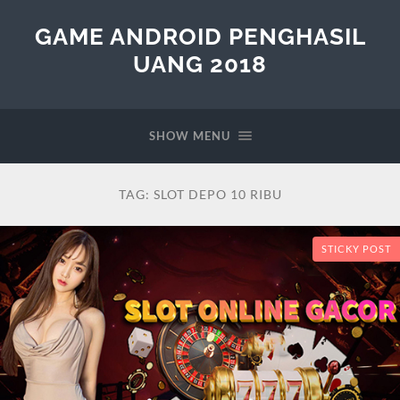
GAME ANDROID PENGHASIL
UANG 2018
SHOW MENU
TAG:
SLOT DEPO 10 RIBU
STICKY POST