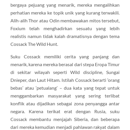
bergaya pejuang yang menarik, mereka mengalihkan
perhatian mereka ke topik unik yang kurang terwakili.
Alih-alih Thor atau Odin membawakan mitos tersebut,
Foxium telah menghadirkan sesuatu yang lebih
realistis namun tidak kalah dramatisnya dengan tema
Cossack The Wild Hunt.
Suku Cossack memiliki cerita yang panjang dan
menarik, karena mereka berasal dari stepa Eropa Timur
di sekitar wilayah seperti Wild discipline, Sungai
Dnieper, dan Laut Hitam. Istilah Cossack berarti ‘orang
bebas’ atau ‘petualang’ – dua kata yang tepat untuk
menggambarkan masyarakat yang sering terlibat
konflik atau dijadikan sebagai zona penyangga antar
negara. Karena terikat erat dengan Rusia, suku
Cossack membantu menjajah Siberia, dan beberapa
dari mereka kemudian menjadi pahlawan rakyat dalam