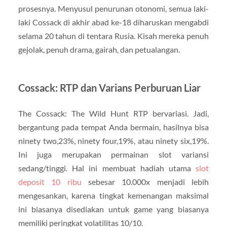
prosesnya. Menyusul penurunan otonomi, semua laki-
laki Cossack di akhir abad ke-18 diharuskan mengabdi
selama 20 tahun di tentara Rusia. Kisah mereka penuh
gejolak, penuh drama, gairah, dan petualangan.
Cossack: RTP dan Varians Perburuan Liar
The Cossack: The Wild Hunt RTP bervariasi. Jadi,
bergantung pada tempat Anda bermain, hasilnya bisa
ninety two,23%, ninety four,19%, atau ninety six,19%.
Ini juga merupakan permainan slot variansi
sedang/tinggi. Hal ini membuat hadiah utama
slot
deposit 10 ribu
sebesar 10.000x menjadi lebih
mengesankan, karena tingkat kemenangan maksimal
ini biasanya disediakan untuk game yang biasanya
memiliki peringkat volatilitas 10/10.