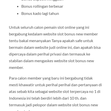
Bonus rollingan terbesar
Bonus kado lagi tahun
Untuk seluruh calon pemain slot online yang ini
bergabung kedalam website slot bonus new member
tentu bakal menanyakan Tanya apakah safe untuk
bermain dalam website judi online ini, dan apakah bisa
dipercaya dalam perihal privasi dan termasuk ke
stabilan dalam mengaskes website slot bonus new
member.
Para calon member yang baru ini bergabung tidak
mesti khawatir untuk perihal perihal dan pertanyaan di
atas sebab kita sebagai website slot terpercaya no 1 di
Indonesia ini telah berdiri lebih dari 10 th. dan
termasuk jadi pelopor dalam website slot bonus new