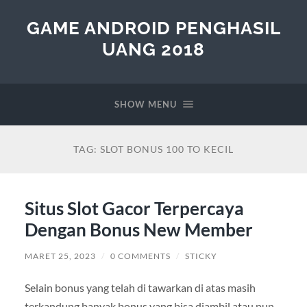
GAME ANDROID PENGHASIL
UANG 2018
SHOW MENU
TAG:
SLOT BONUS 100 TO KECIL
Situs Slot Gacor Terpercaya
Dengan Bonus New Member
MARET 25, 2023
/
0 COMMENTS
/
STICKY
Selain bonus yang telah di tawarkan di atas masih
terkandung banyak bonus yang bisa diambil atau pun