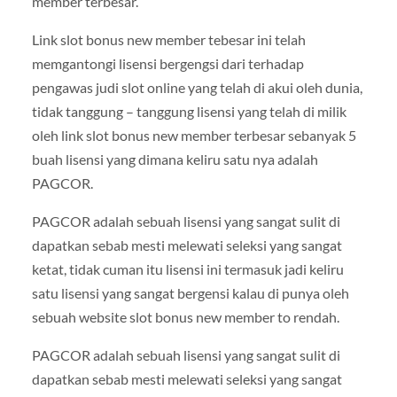
member terbesar.
Link slot bonus new member tebesar ini telah
memgantongi lisensi bergengsi dari terhadap
pengawas judi slot online yang telah di akui oleh dunia,
tidak tanggung – tanggung lisensi yang telah di milik
oleh link slot bonus new member terbesar sebanyak 5
buah lisensi yang dimana keliru satu nya adalah
PAGCOR.
PAGCOR adalah sebuah lisensi yang sangat sulit di
dapatkan sebab mesti melewati seleksi yang sangat
ketat, tidak cuman itu lisensi ini termasuk jadi keliru
satu lisensi yang sangat bergensi kalau di punya oleh
sebuah website slot bonus new member to rendah.
PAGCOR adalah sebuah lisensi yang sangat sulit di
dapatkan sebab mesti melewati seleksi yang sangat