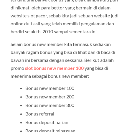
di nikmati oleh para bettor yang bermain di dalam
website slot gacor, sebab kita jadi sebuah website judi
online duit asli yang telah memiliki pengalaman dan
berdiri sejak th. 2010 sampai sementara ini.
Selain bonus new member kita termasuk sediakan
banyak ragam bonus yang bisa di lihat dan di baca di
bawah ini bersama dengan seksama. Berikut adalah
promo
slot bonus new member 100
yang bisa di
menerima sebagai bonus new member:
Bonus new member 100
Bonus new member 200
Bonus new member 300
Bonus referral
Bonus deposit harian
Bonus deposit mingguan