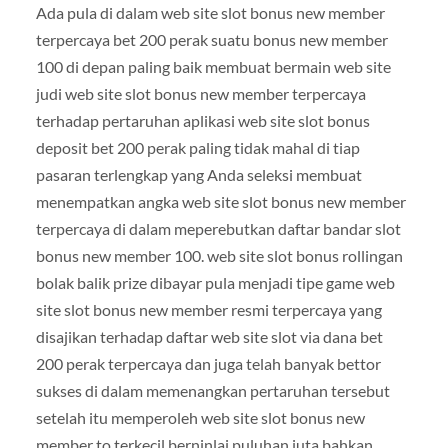
Ada pula di dalam web site slot bonus new member
terpercaya bet 200 perak suatu bonus new member
100 di depan paling baik membuat bermain web site
judi web site slot bonus new member terpercaya
terhadap pertaruhan aplikasi web site slot bonus
deposit bet 200 perak paling tidak mahal di tiap
pasaran terlengkap yang Anda seleksi membuat
menempatkan angka web site slot bonus new member
terpercaya di dalam meperebutkan daftar bandar slot
bonus new member 100. web site slot bonus rollingan
bolak balik prize dibayar pula menjadi tipe game web
site slot bonus new member resmi terpercaya yang
disajikan terhadap daftar web site slot via dana bet
200 perak terpercaya dan juga telah banyak bettor
sukses di dalam memenangkan pertaruhan tersebut
setelah itu memperoleh web site slot bonus new
member to terkecil berninlai puluhan juta bahkan