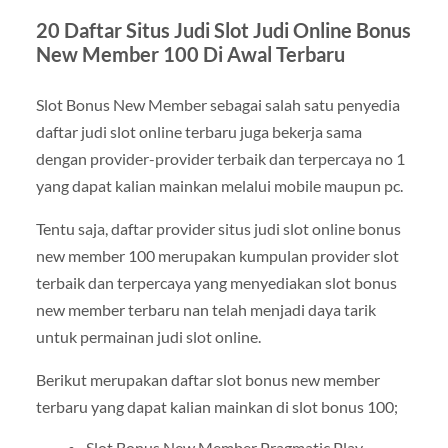
20 Daftar Situs Judi Slot Judi Online Bonus
New Member 100 Di Awal Terbaru
Slot Bonus New Member sebagai salah satu penyedia
daftar judi slot online terbaru juga bekerja sama
dengan provider-provider terbaik dan terpercaya no 1
yang dapat kalian mainkan melalui mobile maupun pc.
Tentu saja, daftar provider situs judi slot online bonus
new member 100 merupakan kumpulan provider slot
terbaik dan terpercaya yang menyediakan slot bonus
new member terbaru nan telah menjadi daya tarik
untuk permainan judi slot online.
Berikut merupakan daftar slot bonus new member
terbaru yang dapat kalian mainkan di slot bonus 100;
Slot Bonus New Member Pragmatic Play