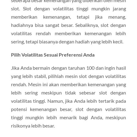
seberapa besar kemenangan yang diberikan oleh mesin
slot. Slot dengan volatilitas tinggi mungkin jarang
memberikan kemenangan, tetapi jika menang,
hadiahnya bisa sangat besar. Sebaliknya, slot dengan
volatilitas rendah memberikan kemenangan lebih
sering, tetapi biasanya dengan hadiah yang lebih kecil.
Pilih Volatilitas Sesuai Preferensi Anda
Jika Anda bermain dengan taruhan 100 dan ingin hasil
yang lebih stabil, pilihlah mesin slot dengan volatilitas
rendah. Mesin ini akan memberikan kemenangan yang
lebih sering meskipun tidak sebesar slot dengan
volatilitas tinggi. Namun, jika Anda lebih tertarik pada
potensi kemenangan besar, slot dengan volatilitas
tinggi mungkin lebih menarik bagi Anda, meskipun
risikonya lebih besar.