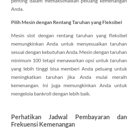
penting dalam memaksimalkan peluang kemenangan
Anda.
Pilih Mesin dengan Rentang Taruhan yang Fleksibel
Mesin slot dengan rentang taruhan yang fleksibel
memungkinkan Anda untuk menyesuaikan taruhan
sesuai dengan kebutuhan Anda. Mesin dengan taruhan
minimum 100 tetapi menawarkan opsi untuk taruhan
yang lebih tinggi bisa memberi Anda peluang untuk
meningkatkan taruhan jika Anda mulai meraih
kemenangan. Ini juga memungkinkan Anda untuk
mengelola bankroll dengan lebih baik.
Perhatikan Jadwal Pembayaran dan
Frekuensi Kemenangan