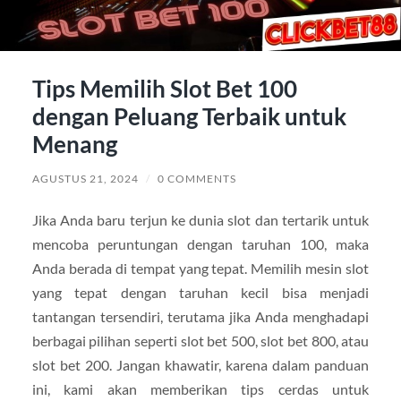
Tips Memilih Slot Bet 100
dengan Peluang Terbaik untuk
Menang
AGUSTUS 21, 2024
/
0 COMMENTS
Jika Anda baru terjun ke dunia slot dan tertarik untuk
mencoba peruntungan dengan taruhan 100, maka
Anda berada di tempat yang tepat. Memilih mesin slot
yang tepat dengan taruhan kecil bisa menjadi
tantangan tersendiri, terutama jika Anda menghadapi
berbagai pilihan seperti slot bet 500, slot bet 800, atau
slot bet 200. Jangan khawatir, karena dalam panduan
ini, kami akan memberikan tips cerdas untuk