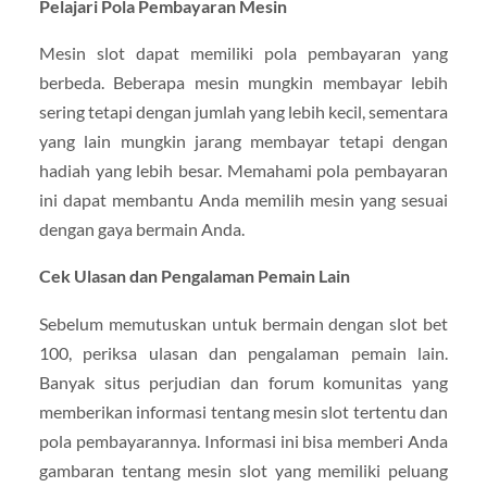
Pelajari Pola Pembayaran Mesin
Mesin slot dapat memiliki pola pembayaran yang
berbeda. Beberapa mesin mungkin membayar lebih
sering tetapi dengan jumlah yang lebih kecil, sementara
yang lain mungkin jarang membayar tetapi dengan
hadiah yang lebih besar. Memahami pola pembayaran
ini dapat membantu Anda memilih mesin yang sesuai
dengan gaya bermain Anda.
Cek Ulasan dan Pengalaman Pemain Lain
Sebelum memutuskan untuk bermain dengan slot bet
100, periksa ulasan dan pengalaman pemain lain.
Banyak situs perjudian dan forum komunitas yang
memberikan informasi tentang mesin slot tertentu dan
pola pembayarannya. Informasi ini bisa memberi Anda
gambaran tentang mesin slot yang memiliki peluang