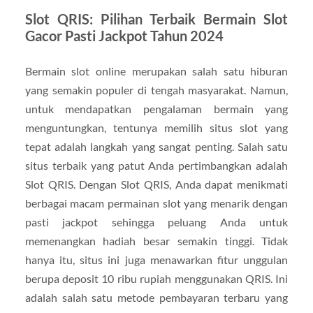
Slot QRIS: Pilihan Terbaik Bermain Slot
Gacor Pasti Jackpot Tahun 2024
Bermain slot online merupakan salah satu hiburan
yang semakin populer di tengah masyarakat. Namun,
untuk mendapatkan pengalaman bermain yang
menguntungkan, tentunya memilih situs slot yang
tepat adalah langkah yang sangat penting. Salah satu
situs terbaik yang patut Anda pertimbangkan adalah
Slot QRIS. Dengan Slot QRIS, Anda dapat menikmati
berbagai macam permainan slot yang menarik dengan
pasti jackpot sehingga peluang Anda untuk
memenangkan hadiah besar semakin tinggi. Tidak
hanya itu, situs ini juga menawarkan fitur unggulan
berupa deposit 10 ribu rupiah menggunakan QRIS. Ini
adalah salah satu metode pembayaran terbaru yang