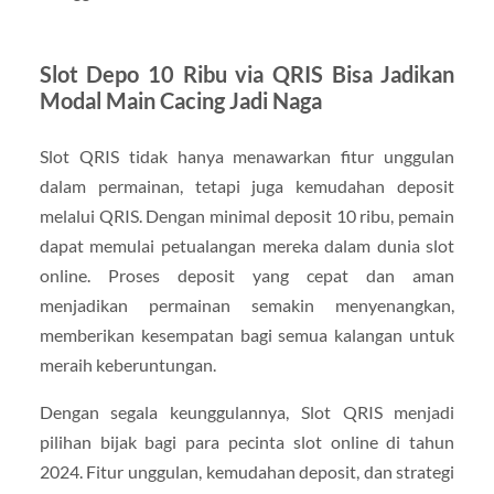
Slot Depo 10 Ribu via QRIS Bisa Jadikan
Modal Main Cacing Jadi Naga
Slot QRIS tidak hanya menawarkan fitur unggulan
dalam permainan, tetapi juga kemudahan deposit
melalui QRIS. Dengan minimal deposit 10 ribu, pemain
dapat memulai petualangan mereka dalam dunia slot
online. Proses deposit yang cepat dan aman
menjadikan permainan semakin menyenangkan,
memberikan kesempatan bagi semua kalangan untuk
meraih keberuntungan.
Dengan segala keunggulannya, Slot QRIS menjadi
pilihan bijak bagi para pecinta slot online di tahun
2024. Fitur unggulan, kemudahan deposit, dan strategi