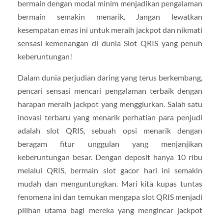
bermain dengan modal minim menjadikan pengalaman
bermain semakin menarik. Jangan lewatkan
kesempatan emas ini untuk meraih jackpot dan nikmati
sensasi kemenangan di dunia Slot QRIS yang penuh
keberuntungan!
Dalam dunia perjudian daring yang terus berkembang,
pencari sensasi mencari pengalaman terbaik dengan
harapan meraih jackpot yang menggiurkan. Salah satu
inovasi terbaru yang menarik perhatian para penjudi
adalah slot QRIS, sebuah opsi menarik dengan
beragam fitur unggulan yang menjanjikan
keberuntungan besar. Dengan deposit hanya 10 ribu
melalui QRIS, bermain slot gacor hari ini semakin
mudah dan menguntungkan. Mari kita kupas tuntas
fenomena ini dan temukan mengapa slot QRIS menjadi
pilihan utama bagi mereka yang mengincar jackpot