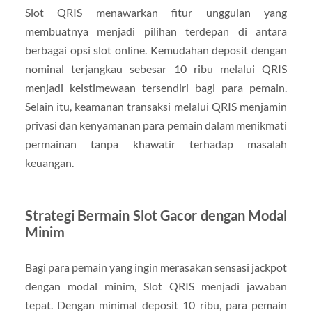
Slot QRIS menawarkan fitur unggulan yang
membuatnya menjadi pilihan terdepan di antara
berbagai opsi slot online. Kemudahan deposit dengan
nominal terjangkau sebesar 10 ribu melalui QRIS
menjadi keistimewaan tersendiri bagi para pemain.
Selain itu, keamanan transaksi melalui QRIS menjamin
privasi dan kenyamanan para pemain dalam menikmati
permainan tanpa khawatir terhadap masalah
keuangan.
Strategi Bermain Slot Gacor dengan Modal
Minim
Bagi para pemain yang ingin merasakan sensasi jackpot
dengan modal minim, Slot QRIS menjadi jawaban
tepat. Dengan minimal deposit 10 ribu, para pemain