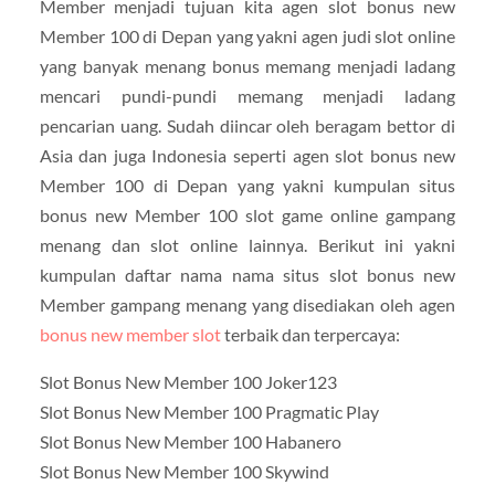
Member menjadi tujuan kita agen slot bonus new
Member 100 di Depan yang yakni agen judi slot online
yang banyak menang bonus memang menjadi ladang
mencari pundi-pundi memang menjadi ladang
pencarian uang. Sudah diincar oleh beragam bettor di
Asia dan juga Indonesia seperti agen slot bonus new
Member 100 di Depan yang yakni kumpulan situs
bonus new Member 100 slot game online gampang
menang dan slot online lainnya. Berikut ini yakni
kumpulan daftar nama nama situs slot bonus new
Member gampang menang yang disediakan oleh agen
bonus new member slot
terbaik dan terpercaya:
Slot Bonus New Member 100 Joker123
Slot Bonus New Member 100 Pragmatic Play
Slot Bonus New Member 100 Habanero
Slot Bonus New Member 100 Skywind