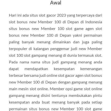
Awal
Hari ini ada situs slot gacor 2023 yang terpercaya dari
slot bonus new Member 100 di Depan di Indonesia
situs bonus new Member 100 slot game agen slot
bonus new Member 100 di Depan yakni permainan
paling banyak menang dimainkan dan juga paling
terpopuler di kalangan penggemar judi new Member
slot 100 slot gampang menang di dunia termasuk slot.
Pada nama nama situs judi gampang menang anda
dapat mendapatkan kesempatan kemenangan
terbesar bersama judi online slot gacor agen slot bonus
new Member 100 di Depan dengan gampang menang
main mesin slot online. Member opsi game slot online
gampang menang disini tentunya membukakan pintu
kesempatan anda buat menang banyak pada setiap
permainan situs bonus new Member 100 slot game