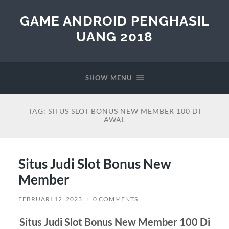
GAME ANDROID PENGHASIL
UANG 2018
SHOW MENU
TAG:
SITUS SLOT BONUS NEW MEMBER 100 DI
AWAL
Situs Judi Slot Bonus New
Member
FEBRUARI 12, 2023
/
0 COMMENTS
Situs Judi Slot Bonus New Member 100 Di