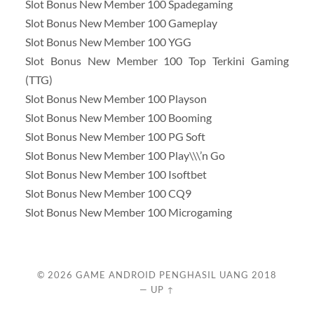
Slot Bonus New Member 100 Spadegaming
Slot Bonus New Member 100 Gameplay
Slot Bonus New Member 100 YGG
Slot Bonus New Member 100 Top Terkini Gaming
(TTG)
Slot Bonus New Member 100 Playson
Slot Bonus New Member 100 Booming
Slot Bonus New Member 100 PG Soft
Slot Bonus New Member 100 Play\\\’n Go
Slot Bonus New Member 100 Isoftbet
Slot Bonus New Member 100 CQ9
Slot Bonus New Member 100 Microgaming
© 2026
GAME ANDROID PENGHASIL UANG 2018
—
UP ↑