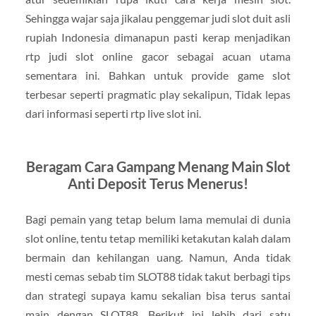
Sehingga wajar saja jikalau penggemar judi slot duit asli
rupiah Indonesia dimanapun pasti kerap menjadikan
rtp judi slot online gacor sebagai acuan utama
sementara ini. Bahkan untuk provide game slot
terbesar seperti pragmatic play sekalipun, Tidak lepas
dari informasi seperti rtp live slot ini.
Beragam Cara Gampang Menang Main Slot
Anti Deposit Terus Menerus!
Bagi pemain yang tetap belum lama memulai di dunia
slot online, tentu tetap memiliki ketakutan kalah dalam
bermain dan kehilangan uang. Namun, Anda tidak
mesti cemas sebab tim SLOT88 tidak takut berbagi tips
dan strategi supaya kamu sekalian bisa terus santai
main dengan SLOT88. Berikut ini lebih dari satu