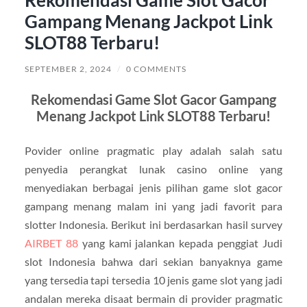
Gampang Menang Jackpot Link
SLOT88 Terbaru!
SEPTEMBER 2, 2024
/
0 COMMENTS
Rekomendasi Game Slot Gacor Gampang
Menang Jackpot Link SLOT88 Terbaru!
Povider online pragmatic play adalah salah satu
penyedia perangkat lunak casino online yang
menyediakan berbagai jenis pilihan game slot gacor
gampang menang malam ini yang jadi favorit para
slotter Indonesia. Berikut ini berdasarkan hasil survey
AIRBET 88
yang kami jalankan kepada penggiat Judi
slot Indonesia bahwa dari sekian banyaknya game
yang tersedia tapi tersedia 10 jenis game slot yang jadi
andalan mereka disaat bermain di provider pragmatic