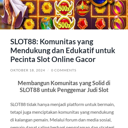
SLOT88: Komunitas yang
Mendukung dan Edukatif untuk
Pecinta Slot Online Gacor
OKTOBER 18, 2024
/
0 COMMENTS
Membangun Komunitas yang Solid di
SLOT88 untuk Penggemar Judi Slot
SLOT88 tidak hanya menjadi platform untuk bermain,
tetapi juga menciptakan komunitas yang mendukung
di kalangan pemain. Melalui forum dan media sosial,
pemain dapat saling berbagi pengalaman dan strategi.