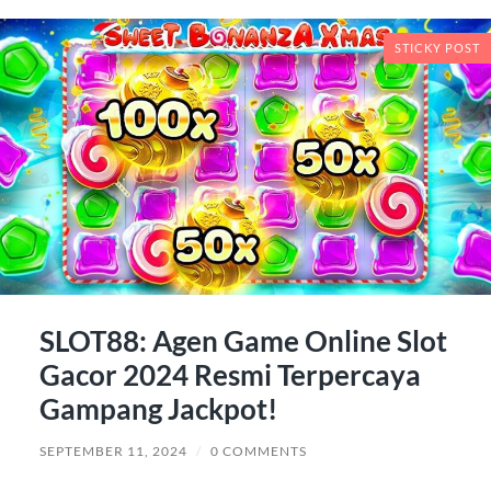
STICKY POST
SLOT88: Agen Game Online Slot
Gacor 2024 Resmi Terpercaya
Gampang Jackpot!
SEPTEMBER 11, 2024
/
0 COMMENTS