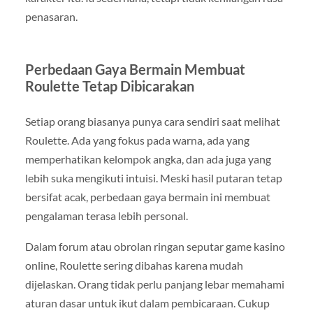
penasaran.
Perbedaan Gaya Bermain Membuat
Roulette Tetap Dibicarakan
Setiap orang biasanya punya cara sendiri saat melihat
Roulette. Ada yang fokus pada warna, ada yang
memperhatikan kelompok angka, dan ada juga yang
lebih suka mengikuti intuisi. Meski hasil putaran tetap
bersifat acak, perbedaan gaya bermain ini membuat
pengalaman terasa lebih personal.
Dalam forum atau obrolan ringan seputar game kasino
online, Roulette sering dibahas karena mudah
dijelaskan. Orang tidak perlu panjang lebar memahami
aturan dasar untuk ikut dalam pembicaraan. Cukup