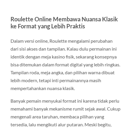
Roulette Online Membawa Nuansa Klasik
ke Format yang Lebih Praktis
Dalam versi online, Roulette mengalami perubahan
dari sisi akses dan tampilan. Kalau dulu permainan ini
identik dengan meja kasino fisik, sekarang konsepnya
bisa ditemukan dalam format digital yang lebih ringkas.
Tampilan roda, meja angka, dan pilihan warna dibuat
lebih modern, tetapi inti permainannya masih
mempertahankan nuansa klasik.
Banyak pemain menyukai format ini karena tidak perlu
memahami banyak mekanisme rumit sejak awal. Cukup
mengenali area taruhan, membaca pilihan yang
tersedia, lalu mengikuti alur putaran. Meski begitu,