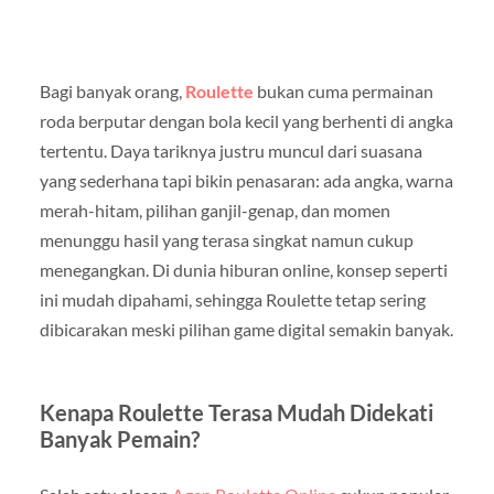
Bagi banyak orang,
Roulette
bukan cuma permainan
roda berputar dengan bola kecil yang berhenti di angka
tertentu. Daya tariknya justru muncul dari suasana
yang sederhana tapi bikin penasaran: ada angka, warna
merah-hitam, pilihan ganjil-genap, dan momen
menunggu hasil yang terasa singkat namun cukup
menegangkan. Di dunia hiburan online, konsep seperti
ini mudah dipahami, sehingga Roulette tetap sering
dibicarakan meski pilihan game digital semakin banyak.
Kenapa Roulette Terasa Mudah Didekati
Banyak Pemain?