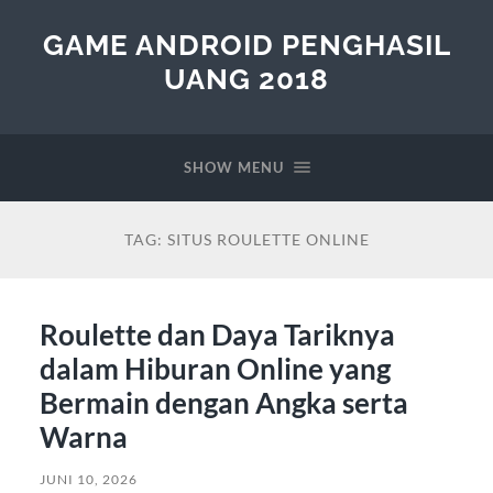
GAME ANDROID PENGHASIL
UANG 2018
SHOW MENU
TAG:
SITUS ROULETTE ONLINE
Roulette dan Daya Tariknya
dalam Hiburan Online yang
Bermain dengan Angka serta
Warna
JUNI 10, 2026