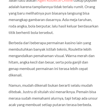
Salah satu alasan
Agen Roulette Online
cukup populer
adalah karena tampilannya tidak terlalu rumit. Orang
yang baru melihatnya pun biasanya langsung bisa
menangkap gambaran dasarnya. Ada meja taruhan,
roda angka, bola berputar, lalu hasil keluar berdasarkan
titik berhenti bola tersebut.
Berbeda dari beberapa permainan kasino lain yang
membutuhkan banyak istilah teknis, Roulette lebih
mengandalkan pemahaman visual. Warna merah dan
hitam, angka kecil dan besar, serta pola ganjil dan
genap membuat permainan ini terasa lebih cepat
dikenali.
Namun, mudah dikenali bukan berarti selalu mudah
ditebak. Justru di situlah sisi menariknya. Pemain bisa
merasa sudah memahami alurnya, tapi tetap ada unsur
acak yang membuat setiap putaran terasa berbeda.