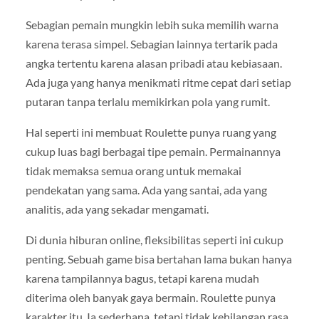
Sebagian pemain mungkin lebih suka memilih warna
karena terasa simpel. Sebagian lainnya tertarik pada
angka tertentu karena alasan pribadi atau kebiasaan.
Ada juga yang hanya menikmati ritme cepat dari setiap
putaran tanpa terlalu memikirkan pola yang rumit.
Hal seperti ini membuat Roulette punya ruang yang
cukup luas bagi berbagai tipe pemain. Permainannya
tidak memaksa semua orang untuk memakai
pendekatan yang sama. Ada yang santai, ada yang
analitis, ada yang sekadar mengamati.
Di dunia hiburan online, fleksibilitas seperti ini cukup
penting. Sebuah game bisa bertahan lama bukan hanya
karena tampilannya bagus, tetapi karena mudah
diterima oleh banyak gaya bermain. Roulette punya
karakter itu. Ia sederhana, tetapi tidak kehilangan rasa