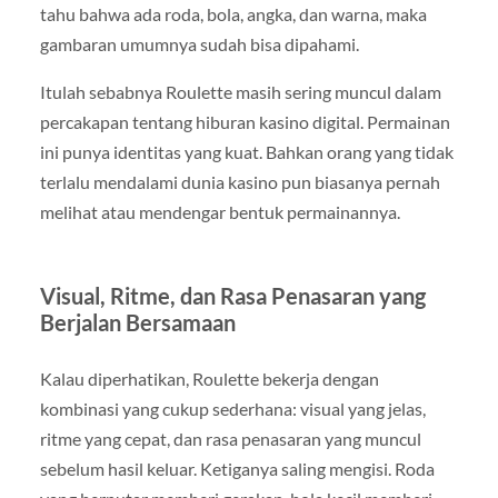
tahu bahwa ada roda, bola, angka, dan warna, maka
gambaran umumnya sudah bisa dipahami.
Itulah sebabnya Roulette masih sering muncul dalam
percakapan tentang hiburan kasino digital. Permainan
ini punya identitas yang kuat. Bahkan orang yang tidak
terlalu mendalami dunia kasino pun biasanya pernah
melihat atau mendengar bentuk permainannya.
Visual, Ritme, dan Rasa Penasaran yang
Berjalan Bersamaan
Kalau diperhatikan, Roulette bekerja dengan
kombinasi yang cukup sederhana: visual yang jelas,
ritme yang cepat, dan rasa penasaran yang muncul
sebelum hasil keluar. Ketiganya saling mengisi. Roda