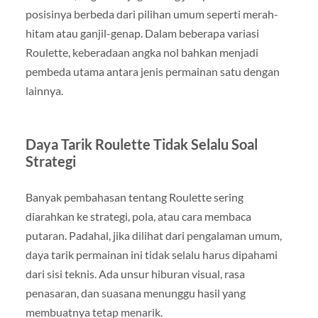
posisinya berbeda dari pilihan umum seperti merah-
hitam atau ganjil-genap. Dalam beberapa variasi
Roulette, keberadaan angka nol bahkan menjadi
pembeda utama antara jenis permainan satu dengan
lainnya.
Daya Tarik Roulette Tidak Selalu Soal
Strategi
Banyak pembahasan tentang Roulette sering
diarahkan ke strategi, pola, atau cara membaca
putaran. Padahal, jika dilihat dari pengalaman umum,
daya tarik permainan ini tidak selalu harus dipahami
dari sisi teknis. Ada unsur hiburan visual, rasa
penasaran, dan suasana menunggu hasil yang
membuatnya tetap menarik.