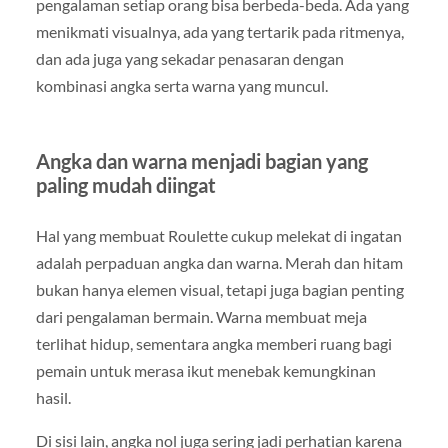
pengalaman setiap orang bisa berbeda-beda. Ada yang
menikmati visualnya, ada yang tertarik pada ritmenya,
dan ada juga yang sekadar penasaran dengan
kombinasi angka serta warna yang muncul.
Angka dan warna menjadi bagian yang
paling mudah diingat
Hal yang membuat Roulette cukup melekat di ingatan
adalah perpaduan angka dan warna. Merah dan hitam
bukan hanya elemen visual, tetapi juga bagian penting
dari pengalaman bermain. Warna membuat meja
terlihat hidup, sementara angka memberi ruang bagi
pemain untuk merasa ikut menebak kemungkinan
hasil.
Di sisi lain, angka nol juga sering jadi perhatian karena