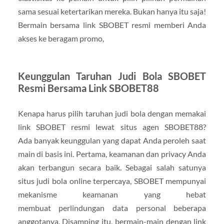
sama sesuai ketertarikan mereka. Bukan hanya itu saja!
Bermain bersama link SBOBET resmi memberi Anda
akses ke beragam promo,
Keunggulan Taruhan Judi Bola SBOBET
Resmi Bersama Link SBOBET88
Kenapa harus pilih taruhan judi bola dengan memakai
link SBOBET resmi lewat situs agen SBOBET88?
Ada banyak keunggulan yang dapat Anda peroleh saat
main di basis ini. Pertama, keamanan dan privacy Anda
akan terbangun secara baik. Sebagai salah satunya
situs judi bola online terpercaya, SBOBET mempunyai
mekanisme keamanan yang hebat
membuat perlindungan data personal beberapa
anggotanya. Disamping itu, bermain-main dengan link