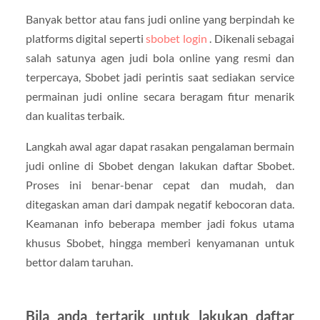
Banyak bettor atau fans judi online yang berpindah ke
platforms digital seperti
sbobet login
. Dikenali sebagai
salah satunya agen judi bola online yang resmi dan
terpercaya, Sbobet jadi perintis saat sediakan service
permainan judi online secara beragam fitur menarik
dan kualitas terbaik.
Langkah awal agar dapat rasakan pengalaman bermain
judi online di Sbobet dengan lakukan daftar Sbobet.
Proses ini benar-benar cepat dan mudah, dan
ditegaskan aman dari dampak negatif kebocoran data.
Keamanan info beberapa member jadi fokus utama
khusus Sbobet, hingga memberi kenyamanan untuk
bettor dalam taruhan.
Bila anda tertarik untuk lakukan daftar