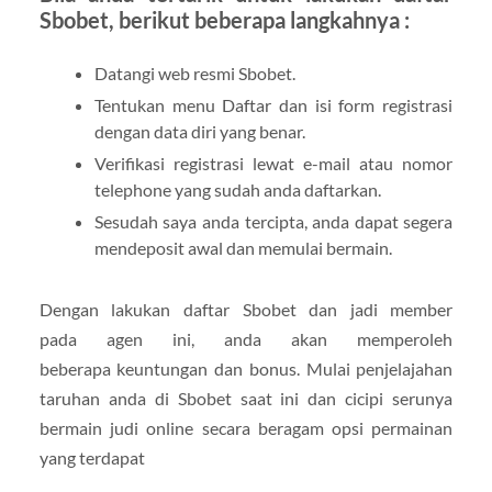
Sbobet, berikut beberapa langkahnya :
Datangi web resmi Sbobet.
Tentukan menu Daftar dan isi form registrasi
dengan data diri yang benar.
Verifikasi registrasi lewat e-mail atau nomor
telephone yang sudah anda daftarkan.
Sesudah saya anda tercipta, anda dapat segera
mendeposit awal dan memulai bermain.
Dengan lakukan daftar Sbobet dan jadi member
pada agen ini, anda akan memperoleh
beberapa keuntungan dan bonus. Mulai penjelajahan
taruhan anda di Sbobet saat ini dan cicipi serunya
bermain judi online secara beragam opsi permainan
yang terdapat