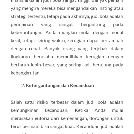
yang mengira mereka bisa mengandalkan insting atau
strategi tertentu, tetapi pada akhirnya, judi bola adalah
permainan yang sangat bergantung pada
keberuntungan. Anda mungkin mulai dengan modal
kecil, tetapi seiring waktu, kerugian dapat bertambah
dengan cepat. Banyak orang yang terjebak dalam
lingkaran berusaha memulihkan kerugian dengan
bertaruh lebih besar, yang sering kali berujung pada
kebangkrutan.
Ketergantungan dan Kecanduan
Salah satu risiko terbesar dalam judi bola adalah
kemungkinan kecanduan. Ketika Anda mulai
merasakan euforia dari kemenangan, dorongan untuk
terus bermain bisa sangat kuat. Kecanduan judi adalah