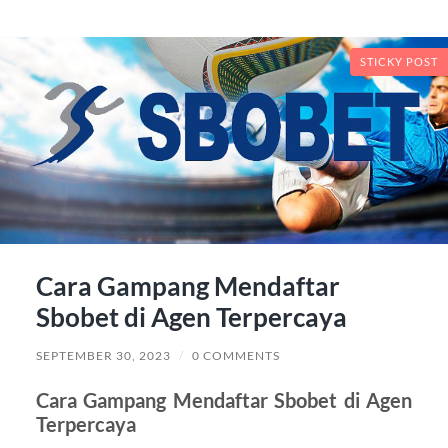
STICKY POST
Cara Gampang Mendaftar
Sbobet di Agen Terpercaya
SEPTEMBER 30, 2023
/
0 COMMENTS
Cara Gampang Mendaftar Sbobet di Agen
Terpercaya