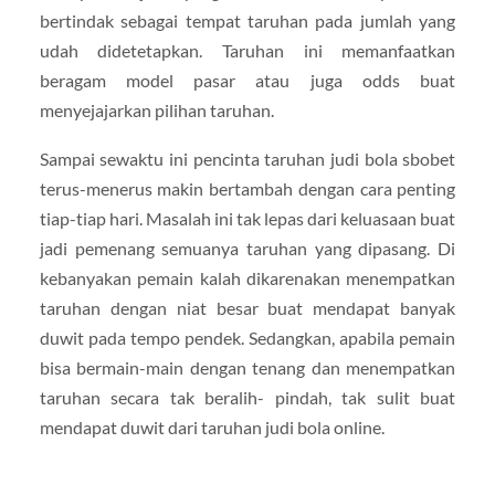
bertindak sebagai tempat taruhan pada jumlah yang
udah didetetapkan. Taruhan ini memanfaatkan
beragam model pasar atau juga odds buat
menyejajarkan pilihan taruhan.
Sampai sewaktu ini pencinta taruhan judi bola sbobet
terus-menerus makin bertambah dengan cara penting
tiap-tiap hari. Masalah ini tak lepas dari keluasaan buat
jadi pemenang semuanya taruhan yang dipasang. Di
kebanyakan pemain kalah dikarenakan menempatkan
taruhan dengan niat besar buat mendapat banyak
duwit pada tempo pendek. Sedangkan, apabila pemain
bisa bermain-main dengan tenang dan menempatkan
taruhan secara tak beralih- pindah, tak sulit buat
mendapat duwit dari taruhan judi bola online.