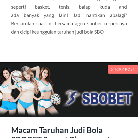
seperti basket, tenis, balap kuda and
ada banyak yang lain! Jadi nantikan apalagi?
Bersatulah saat ini bersama agen sbobet terpercaya
dan cicipi keunggulan taruhan judi bola SBO
STICKY POST
Macam Taruhan Judi Bola