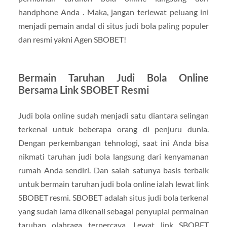
handphone Anda . Maka, jangan terlewat peluang ini
menjadi pemain andal di situs judi bola paling populer
dan resmi yakni Agen SBOBET!
Bermain Taruhan Judi Bola Online
Bersama Link SBOBET Resmi
Judi bola online sudah menjadi satu diantara selingan
terkenal untuk beberapa orang di penjuru dunia.
Dengan perkembangan tehnologi, saat ini Anda bisa
nikmati taruhan judi bola langsung dari kenyamanan
rumah Anda sendiri. Dan salah satunya basis terbaik
untuk bermain taruhan judi bola online ialah lewat link
SBOBET resmi. SBOBET adalah situs judi bola terkenal
yang sudah lama dikenali sebagai penyuplai permainan
taruhan olahraga terpercaya. Lewat link SBOBET