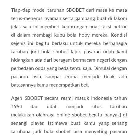
Tiap-tiap model taruhan SBOBET dari masa ke masa
terus-menerus nyaman serta gampang buat di lakoni
jelas saja ini memberi keuntungan buat faksi bettor
di dalam membagi kubu bola hoby mereka. Kondisi
sejenis ini begitu berlaku untuk mereka berbahagia
taruhan judi bola sbobet lajur. pasaran udah kami
hidangkan ada dari beragam bermacam negeri dengan
perbedaan odds yang beda tentu saja. Dimulai dengan
pasaran asia sampai eropa menjadi tidak ada
batasannya kamu menempatkan bet.
Agen SBOBET secara resmi masuk indonesia tahun
1993 dan udah menjadi situs taruhan
melakukan olahraga online sbobet begitu banyakj di
senangi player. Istimewa buat kamu yang senang
taruhana judi bola sbobet bisa menyeting pasaran