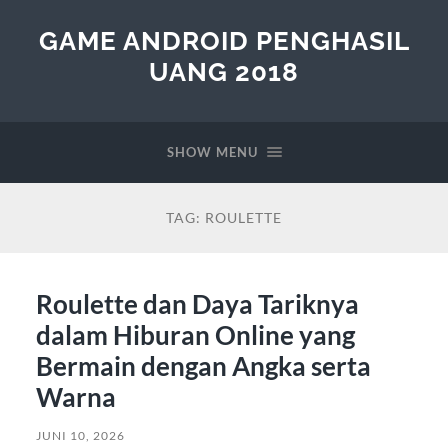
GAME ANDROID PENGHASIL
UANG 2018
SHOW MENU
TAG:
ROULETTE
Roulette dan Daya Tariknya
dalam Hiburan Online yang
Bermain dengan Angka serta
Warna
JUNI 10, 2026