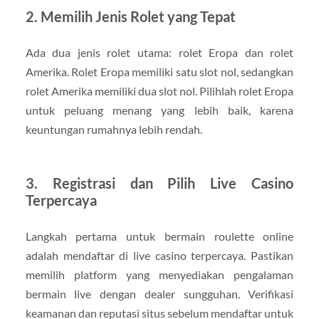
2. Memilih Jenis Rolet yang Tepat
Ada dua jenis rolet utama: rolet Eropa dan rolet
Amerika. Rolet Eropa memiliki satu slot nol, sedangkan
rolet Amerika memiliki dua slot nol. Pilihlah rolet Eropa
untuk peluang menang yang lebih baik, karena
keuntungan rumahnya lebih rendah.
3. Registrasi dan Pilih Live Casino
Terpercaya
Langkah pertama untuk bermain roulette online
adalah mendaftar di live casino terpercaya. Pastikan
memilih platform yang menyediakan pengalaman
bermain live dengan dealer sungguhan. Verifikasi
keamanan dan reputasi situs sebelum mendaftar untuk