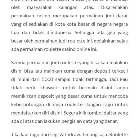
oleh masyarakat kalangan atas. Dikarenakan
permainan casino merupakan permainan judi darat
yang di sediakan di kota kota besar di negara negara
luar dan tidak diindonesia. Sehingga ada gep yang
besar oleh permainan judi roulette ini. melainkan sejak
ada permainan roulette casino online ini.
Semua permainan judi roulette yang bisa kau mainkan
disini bisa kau mainkan cuma dengan deposit terkecil
di mulai dari 5000 sampai tidak terhingga. Jadi kau
tidak perlu khawatir untuk bermain disini tanpa
memikirkan deposit yang besar cuma untuk mencoba
keberuntungan di meja roulette. Jangan ragu untuk
mendaftarkan diri disini. Segera klik tombol daftar yang
ada di atas dan lakukan pengisian data yang benar.
Jika kau ragu dari segi withdraw. Tenang saja. Roulette