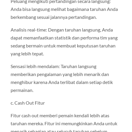
Peluang mengikuti pertandingan secara langsung:
Anda bisa langsung melihat bagaimana taruhan Anda
berkembang sesuai jalannya pertandingan.
Analisis real-time: Dengan taruhan langsung, Anda
dapat memanfaatkan statistik dan performa tim yang
sedang bermain untuk membuat keputusan taruhan
yang lebih tepat.
Sensasi lebih mendalam: Taruhan langsung
memberikan pengalaman yang lebih menarik dan
menghibur karena Anda terlibat dalam setiap detik
permainan.
c. Cash Out Fitur
Fitur cash out memberi pemain kendali lebih atas
taruhan mereka. Fitur ini memungkinkan Anda untuk
menarik sebagian atau seluruh taruhan sebelum