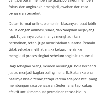
yang berputar memberi gerakan, bola kecil memberi
fokus, dan angka akhir menjadi jawaban dari rasa
penasaran tersebut.
Dalam format online, elemen ini biasanya dibuat lebih
halus dengan animasi, suara, dan tampilan meja yang
rapi. Tujuannya bukan hanya menghadirkan
permainan, tetapi juga menciptakan suasana. Pemain
tidak sekadar melihat angka keluar, melainkan
mengikuti proses singkat sebelum angka itu muncul.
Bagi sebagian orang, momen menunggu bola berhenti
justru menjadi bagian paling menarik. Bukan karena
hasilnya bisa ditebak, tetapi karena ada jeda kecil yang
membangun rasa penasaran. Sederhana, tapi cukup
efektif untuk membuat permainan terasa hidup.