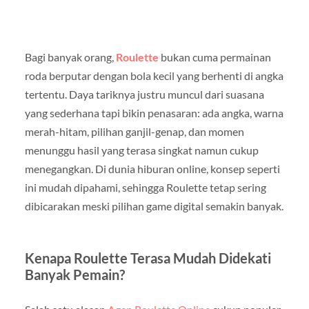
Bagi banyak orang,
Roulette
bukan cuma permainan
roda berputar dengan bola kecil yang berhenti di angka
tertentu. Daya tariknya justru muncul dari suasana
yang sederhana tapi bikin penasaran: ada angka, warna
merah-hitam, pilihan ganjil-genap, dan momen
menunggu hasil yang terasa singkat namun cukup
menegangkan. Di dunia hiburan online, konsep seperti
ini mudah dipahami, sehingga Roulette tetap sering
dibicarakan meski pilihan game digital semakin banyak.
Kenapa Roulette Terasa Mudah Didekati
Banyak Pemain?