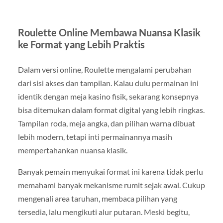
Roulette Online Membawa Nuansa Klasik
ke Format yang Lebih Praktis
Dalam versi online, Roulette mengalami perubahan
dari sisi akses dan tampilan. Kalau dulu permainan ini
identik dengan meja kasino fisik, sekarang konsepnya
bisa ditemukan dalam format digital yang lebih ringkas.
Tampilan roda, meja angka, dan pilihan warna dibuat
lebih modern, tetapi inti permainannya masih
mempertahankan nuansa klasik.
Banyak pemain menyukai format ini karena tidak perlu
memahami banyak mekanisme rumit sejak awal. Cukup
mengenali area taruhan, membaca pilihan yang
tersedia, lalu mengikuti alur putaran. Meski begitu,