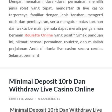
Dengan memahami dasar-dasar permainan, memilih
jenis rolet yang tepat, mendaftar di live casino
terpercaya, familiar dengan jenis taruhan, mengerti
odds dan pembayaran, serta mengatur batas taruhan
dan waktu bermain, pemula dapat meraih pengalaman
bermain
Roulette Online
yang positif. Simak panduan
ini, nikmati sensasi permainan roulette, dan mulailah
perjalanan Anda di dunia live casino secara cerdas.
Selamat bermain!
Minimal Deposit 10rb Dan
Withdraw Live Casino Online
MARET 8, 2023
/
0 COMMENTS
Minimal Deposit 10rb Dan Withdraw Live