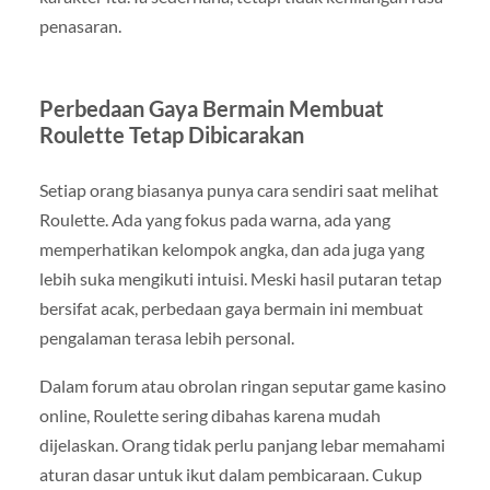
penasaran.
Perbedaan Gaya Bermain Membuat
Roulette Tetap Dibicarakan
Setiap orang biasanya punya cara sendiri saat melihat
Roulette. Ada yang fokus pada warna, ada yang
memperhatikan kelompok angka, dan ada juga yang
lebih suka mengikuti intuisi. Meski hasil putaran tetap
bersifat acak, perbedaan gaya bermain ini membuat
pengalaman terasa lebih personal.
Dalam forum atau obrolan ringan seputar game kasino
online, Roulette sering dibahas karena mudah
dijelaskan. Orang tidak perlu panjang lebar memahami
aturan dasar untuk ikut dalam pembicaraan. Cukup