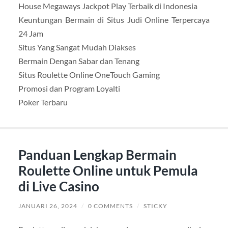
House Megaways Jackpot Play Terbaik di Indonesia
Keuntungan Bermain di Situs Judi Online Terpercaya
24 Jam
Situs Yang Sangat Mudah Diakses
Bermain Dengan Sabar dan Tenang
Situs Roulette Online OneTouch Gaming
Promosi dan Program Loyalti
Poker Terbaru
Panduan Lengkap Bermain
Roulette Online untuk Pemula
di Live Casino
JANUARI 26, 2024
/
0 COMMENTS
/
STICKY