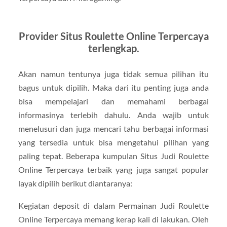
Provider Situs Roulette Online Terpercaya
terlengkap.
Akan namun tentunya juga tidak semua pilihan itu
bagus untuk dipilih. Maka dari itu penting juga anda
bisa mempelajari dan memahami berbagai
informasinya terlebih dahulu. Anda wajib untuk
menelusuri dan juga mencari tahu berbagai informasi
yang tersedia untuk bisa mengetahui pilihan yang
paling tepat. Beberapa kumpulan Situs Judi Roulette
Online Terpercaya terbaik yang juga sangat popular
layak dipilih berikut diantaranya:
Kegiatan deposit di dalam Permainan Judi Roulette
Online Terpercaya memang kerap kali di lakukan. Oleh