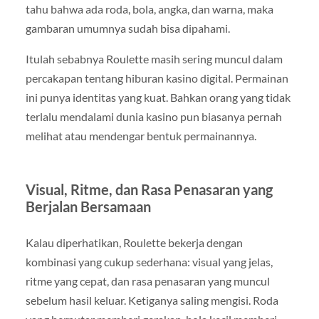
tahu bahwa ada roda, bola, angka, dan warna, maka
gambaran umumnya sudah bisa dipahami.
Itulah sebabnya Roulette masih sering muncul dalam
percakapan tentang hiburan kasino digital. Permainan
ini punya identitas yang kuat. Bahkan orang yang tidak
terlalu mendalami dunia kasino pun biasanya pernah
melihat atau mendengar bentuk permainannya.
Visual, Ritme, dan Rasa Penasaran yang
Berjalan Bersamaan
Kalau diperhatikan, Roulette bekerja dengan
kombinasi yang cukup sederhana: visual yang jelas,
ritme yang cepat, dan rasa penasaran yang muncul
sebelum hasil keluar. Ketiganya saling mengisi. Roda