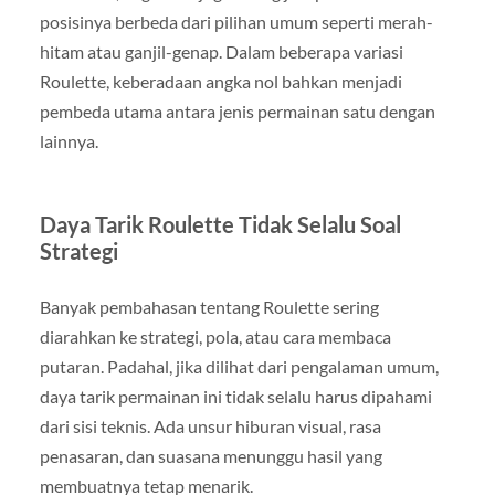
posisinya berbeda dari pilihan umum seperti merah-
hitam atau ganjil-genap. Dalam beberapa variasi
Roulette, keberadaan angka nol bahkan menjadi
pembeda utama antara jenis permainan satu dengan
lainnya.
Daya Tarik Roulette Tidak Selalu Soal
Strategi
Banyak pembahasan tentang Roulette sering
diarahkan ke strategi, pola, atau cara membaca
putaran. Padahal, jika dilihat dari pengalaman umum,
daya tarik permainan ini tidak selalu harus dipahami
dari sisi teknis. Ada unsur hiburan visual, rasa
penasaran, dan suasana menunggu hasil yang
membuatnya tetap menarik.