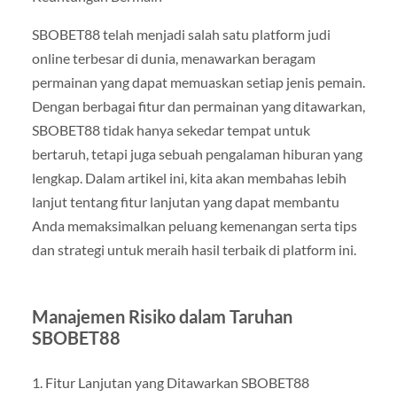
SBOBET88 telah menjadi salah satu platform judi
online terbesar di dunia, menawarkan beragam
permainan yang dapat memuaskan setiap jenis pemain.
Dengan berbagai fitur dan permainan yang ditawarkan,
SBOBET88 tidak hanya sekedar tempat untuk
bertaruh, tetapi juga sebuah pengalaman hiburan yang
lengkap. Dalam artikel ini, kita akan membahas lebih
lanjut tentang fitur lanjutan yang dapat membantu
Anda memaksimalkan peluang kemenangan serta tips
dan strategi untuk meraih hasil terbaik di platform ini.
Manajemen Risiko dalam Taruhan
SBOBET88
1. Fitur Lanjutan yang Ditawarkan SBOBET88