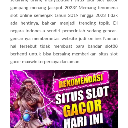
gampang menang jackpot 2023? Memang fenomena
slot online semenjak tahun 2019 hingga 2023 tidak
ada hentinya, bahkan menjadi trending topik. Di
negara Indonesia sendiri pemerintah sedang gencar-
gencarnya memberantas website judi online. Namun
hal tersebut tidak membuat para bandar slot88
berhenti untuk bisa bersaing memberikan situs slot
gacor maxwin terpercaya dan aman.