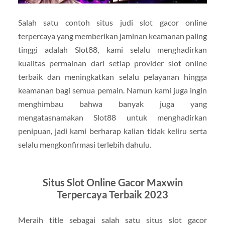
Salah satu contoh situs judi slot gacor online
terpercaya yang memberikan jaminan keamanan paling
tinggi adalah Slot88, kami selalu menghadirkan
kualitas permainan dari setiap provider slot online
terbaik dan meningkatkan selalu pelayanan hingga
keamanan bagi semua pemain. Namun kami juga ingin
menghimbau bahwa banyak juga yang
mengatasnamakan Slot88 untuk menghadirkan
penipuan, jadi kami berharap kalian tidak keliru serta
selalu mengkonfirmasi terlebih dahulu.
Situs Slot Online Gacor Maxwin
Terpercaya Terbaik 2023
Meraih title sebagai salah satu situs slot gacor