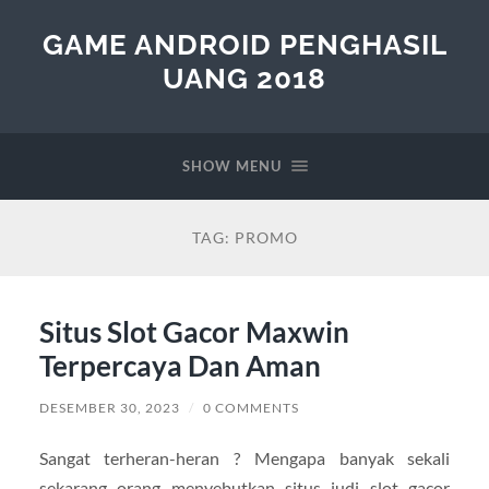
GAME ANDROID PENGHASIL
UANG 2018
SHOW MENU
TAG:
PROMO
Situs Slot Gacor Maxwin
Terpercaya Dan Aman
DESEMBER 30, 2023
/
0 COMMENTS
Sangat terheran-heran ? Mengapa banyak sekali
sekarang orang menyebutkan situs judi slot gacor