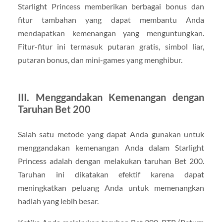
Starlight Princess memberikan berbagai bonus dan
fitur tambahan yang dapat membantu Anda
mendapatkan kemenangan yang menguntungkan.
Fitur-fitur ini termasuk putaran gratis, simbol liar,
putaran bonus, dan mini-games yang menghibur.
III. Menggandakan Kemenangan dengan
Taruhan Bet 200
Salah satu metode yang dapat Anda gunakan untuk
menggandakan kemenangan Anda dalam Starlight
Princess adalah dengan melakukan taruhan Bet 200.
Taruhan ini dikatakan efektif karena dapat
meningkatkan peluang Anda untuk memenangkan
hadiah yang lebih besar.