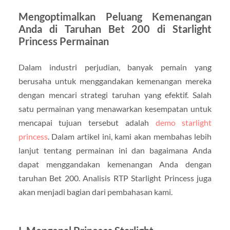
Mengoptimalkan Peluang Kemenangan
Anda di Taruhan Bet 200 di Starlight
Princess Permainan
Dalam industri perjudian, banyak pemain yang
berusaha untuk menggandakan kemenangan mereka
dengan mencari strategi taruhan yang efektif. Salah
satu permainan yang menawarkan kesempatan untuk
mencapai tujuan tersebut adalah
demo starlight
princess
. Dalam artikel ini, kami akan membahas lebih
lanjut tentang permainan ini dan bagaimana Anda
dapat menggandakan kemenangan Anda dengan
taruhan Bet 200. Analisis RTP Starlight Princess juga
akan menjadi bagian dari pembahasan kami.