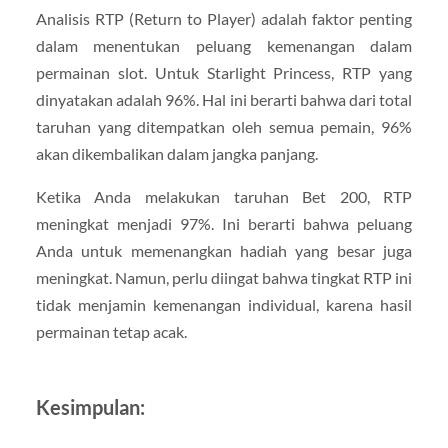
Analisis RTP (Return to Player) adalah faktor penting
dalam menentukan peluang kemenangan dalam
permainan slot. Untuk Starlight Princess, RTP yang
dinyatakan adalah 96%. Hal ini berarti bahwa dari total
taruhan yang ditempatkan oleh semua pemain, 96%
akan dikembalikan dalam jangka panjang.
Ketika Anda melakukan taruhan Bet 200, RTP
meningkat menjadi 97%. Ini berarti bahwa peluang
Anda untuk memenangkan hadiah yang besar juga
meningkat. Namun, perlu diingat bahwa tingkat RTP ini
tidak menjamin kemenangan individual, karena hasil
permainan tetap acak.
Kesimpulan: