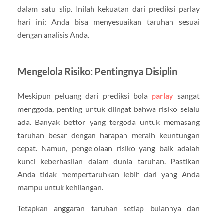
dalam satu slip. Inilah kekuatan dari prediksi parlay
hari ini: Anda bisa menyesuaikan taruhan sesuai
dengan analisis Anda.
Mengelola Risiko: Pentingnya Disiplin
Meskipun peluang dari prediksi bola
parlay
sangat
menggoda, penting untuk diingat bahwa risiko selalu
ada. Banyak bettor yang tergoda untuk memasang
taruhan besar dengan harapan meraih keuntungan
cepat. Namun, pengelolaan risiko yang baik adalah
kunci keberhasilan dalam dunia taruhan. Pastikan
Anda tidak mempertaruhkan lebih dari yang Anda
mampu untuk kehilangan.
Tetapkan anggaran taruhan setiap bulannya dan