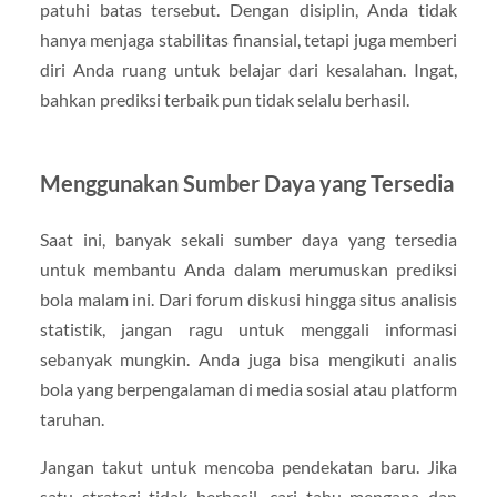
patuhi batas tersebut. Dengan disiplin, Anda tidak
hanya menjaga stabilitas finansial, tetapi juga memberi
diri Anda ruang untuk belajar dari kesalahan. Ingat,
bahkan prediksi terbaik pun tidak selalu berhasil.
Menggunakan Sumber Daya yang Tersedia
Saat ini, banyak sekali sumber daya yang tersedia
untuk membantu Anda dalam merumuskan prediksi
bola malam ini. Dari forum diskusi hingga situs analisis
statistik, jangan ragu untuk menggali informasi
sebanyak mungkin. Anda juga bisa mengikuti analis
bola yang berpengalaman di media sosial atau platform
taruhan.
Jangan takut untuk mencoba pendekatan baru. Jika
satu strategi tidak berhasil, cari tahu mengapa dan