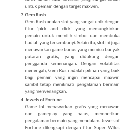
untuk pemain dengan target maxwin.
Gem Rush
Gem Rush adalah slot yang sangat unik dengan
fitur ‘pick and click’ yang memungkinkan
pemain untuk memilih simbol dan membuka
hadiah yang tersembunyi. Selain itu, slot ini juga
menawarkan game bonus yang memicu banyak
putaran gratis, yang didukung dengan
pengganda kemenangan. Dengan volatilitas
menengah, Gem Rush adalah pilihan yang baik
bagi pemain yang ingin mencapai maxwin
sambil tetap menikmati pengalaman bermain
yang menyenangkan.
Jewels of Fortune
Game ini menawarkan grafis yang menawan
dan gameplay yang halus, memberikan
pengalaman bermain yang mendalam. Jewels of
Fortune dilengkapi dengan fitur Super Wilds