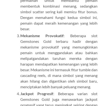
permainan untuk membantu pemain
membentuk kombinasi menang, sedangkan
simbol scatter sering kali memicu fitur bonus.
Dengan memahami fungsi kedua simbol ini,
pemain dapat meraih kemenangan yang lebih
besar.
Mekanisme Provokatif
: Beberapa slot
Gemstones Gold terbaru hadir dengan
mekanisme provokatif yang memungkinkan
pemain untuk menggandakan atau bahkan
melipatgandakan taruhan mereka dengan
harapan mendapatkan kemenangan yang lebih
besar. Mekanisme ini termasuk fitur tumble dan
cascading reels, di mana simbol yang menang
akan hilang dan digantikan oleh simbol baru,
menciptakan lebih banyak peluang menang.
Jackpot Progresif
: Beberapa varian slot
Gemstones Gold juga menawarkan jackpot
progresif yang terus meningkat seiring dengan