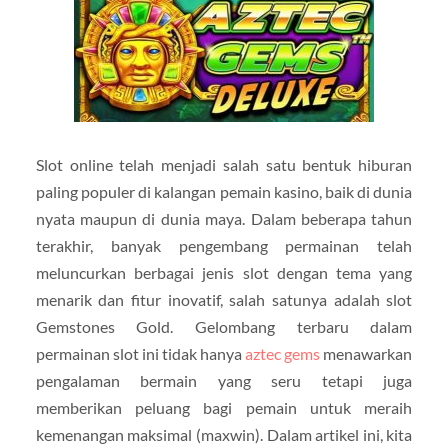
Slot online telah menjadi salah satu bentuk hiburan
paling populer di kalangan pemain kasino, baik di dunia
nyata maupun di dunia maya. Dalam beberapa tahun
terakhir, banyak pengembang permainan telah
meluncurkan berbagai jenis slot dengan tema yang
menarik dan fitur inovatif, salah satunya adalah slot
Gemstones Gold. Gelombang terbaru dalam
permainan slot ini tidak hanya
aztec gems
menawarkan
pengalaman bermain yang seru tetapi juga
memberikan peluang bagi pemain untuk meraih
kemenangan maksimal (maxwin). Dalam artikel ini, kita