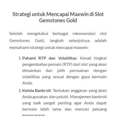
Strategi untuk Mencapai Maxwin di Slot
Gemstones Gold
Setelah mengetahui berbagai rekomendasi slot
Gemstones Gold, langkah selanjutnya adalah
memahami strategi untuk mencapai maxwin:
Pahami RTP dan Volatilitas
: Kenali tingkat
pengembalian pemain (RTP) dari slot yang akan
dimainkan dan pilih permainan dengan
volatilitas yang sesuai dengan gaya bermain
Anda.
Kelola Bankroll
: Tentukan anggaran yang akan
Anda gunakan dan patuhi. Manajemen bankroll
yang baik sangat penting agar Anda dapat
bermain lebih lama dan mencari peluang
kemenangan.