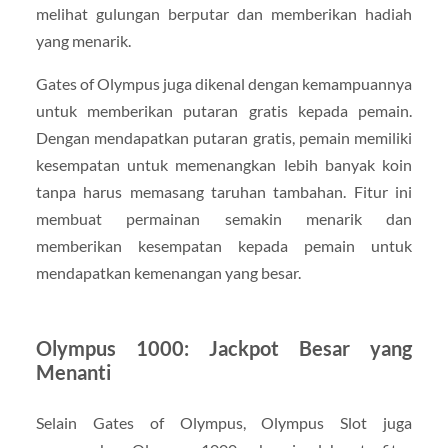
melihat gulungan berputar dan memberikan hadiah
yang menarik.
Gates of Olympus juga dikenal dengan kemampuannya
untuk memberikan putaran gratis kepada pemain.
Dengan mendapatkan putaran gratis, pemain memiliki
kesempatan untuk memenangkan lebih banyak koin
tanpa harus memasang taruhan tambahan. Fitur ini
membuat permainan semakin menarik dan
memberikan kesempatan kepada pemain untuk
mendapatkan kemenangan yang besar.
Olympus 1000: Jackpot Besar yang
Menanti
Selain Gates of Olympus, Olympus Slot juga