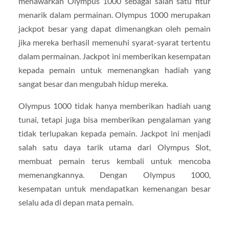
menawarkan Olympus 1000 sebagai salah satu fitur
menarik dalam permainan. Olympus 1000 merupakan
jackpot besar yang dapat dimenangkan oleh pemain
jika mereka berhasil memenuhi syarat-syarat tertentu
dalam permainan. Jackpot ini memberikan kesempatan
kepada pemain untuk memenangkan hadiah yang
sangat besar dan mengubah hidup mereka.
Olympus 1000 tidak hanya memberikan hadiah uang
tunai, tetapi juga bisa memberikan pengalaman yang
tidak terlupakan kepada pemain. Jackpot ini menjadi
salah satu daya tarik utama dari Olympus Slot,
membuat pemain terus kembali untuk mencoba
memenangkannya. Dengan Olympus 1000,
kesempatan untuk mendapatkan kemenangan besar
selalu ada di depan mata pemain.