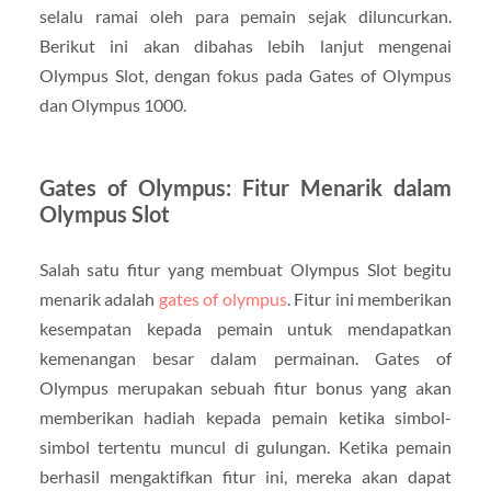
selalu ramai oleh para pemain sejak diluncurkan.
Berikut ini akan dibahas lebih lanjut mengenai
Olympus Slot, dengan fokus pada Gates of Olympus
dan Olympus 1000.
Gates of Olympus: Fitur Menarik dalam
Olympus Slot
Salah satu fitur yang membuat Olympus Slot begitu
menarik adalah
gates of olympus
. Fitur ini memberikan
kesempatan kepada pemain untuk mendapatkan
kemenangan besar dalam permainan. Gates of
Olympus merupakan sebuah fitur bonus yang akan
memberikan hadiah kepada pemain ketika simbol-
simbol tertentu muncul di gulungan. Ketika pemain
berhasil mengaktifkan fitur ini, mereka akan dapat