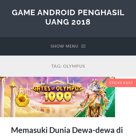
GAME ANDROID PENGHASIL
UANG 2018
SHOW MENU
TAG:
OLYMPUS
STICKY POST
Memasuki Dunia Dewa-dewa di