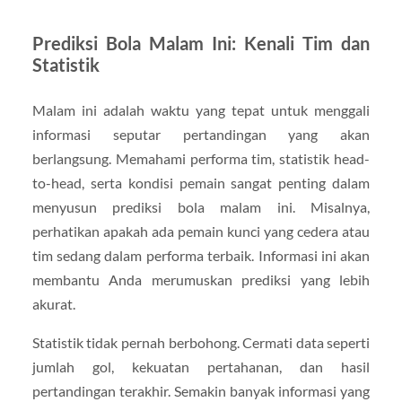
Prediksi Bola Malam Ini: Kenali Tim dan
Statistik
Malam ini adalah waktu yang tepat untuk menggali
informasi seputar pertandingan yang akan
berlangsung. Memahami performa tim, statistik head-
to-head, serta kondisi pemain sangat penting dalam
menyusun prediksi bola malam ini. Misalnya,
perhatikan apakah ada pemain kunci yang cedera atau
tim sedang dalam performa terbaik. Informasi ini akan
membantu Anda merumuskan prediksi yang lebih
akurat.
Statistik tidak pernah berbohong. Cermati data seperti
jumlah gol, kekuatan pertahanan, dan hasil
pertandingan terakhir. Semakin banyak informasi yang