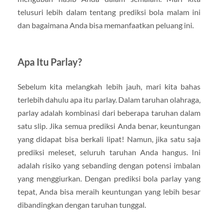
telusuri lebih dalam tentang prediksi bola malam ini
dan bagaimana Anda bisa memanfaatkan peluang ini.
Apa Itu Parlay?
Sebelum kita melangkah lebih jauh, mari kita bahas
terlebih dahulu apa itu parlay. Dalam taruhan olahraga,
parlay adalah kombinasi dari beberapa taruhan dalam
satu slip. Jika semua prediksi Anda benar, keuntungan
yang didapat bisa berkali lipat! Namun, jika satu saja
prediksi meleset, seluruh taruhan Anda hangus. Ini
adalah risiko yang sebanding dengan potensi imbalan
yang menggiurkan. Dengan prediksi bola parlay yang
tepat, Anda bisa meraih keuntungan yang lebih besar
dibandingkan dengan taruhan tunggal.