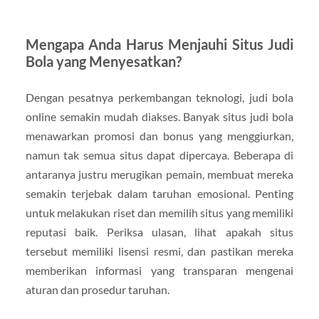
Mengapa Anda Harus Menjauhi Situs Judi
Bola yang Menyesatkan?
Dengan pesatnya perkembangan teknologi, judi bola
online semakin mudah diakses. Banyak situs judi bola
menawarkan promosi dan bonus yang menggiurkan,
namun tak semua situs dapat dipercaya. Beberapa di
antaranya justru merugikan pemain, membuat mereka
semakin terjebak dalam taruhan emosional. Penting
untuk melakukan riset dan memilih situs yang memiliki
reputasi baik. Periksa ulasan, lihat apakah situs
tersebut memiliki lisensi resmi, dan pastikan mereka
memberikan informasi yang transparan mengenai
aturan dan prosedur taruhan.