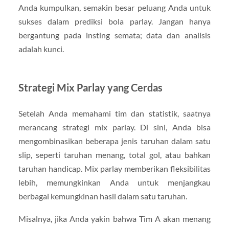
Anda kumpulkan, semakin besar peluang Anda untuk
sukses dalam prediksi bola parlay. Jangan hanya
bergantung pada insting semata; data dan analisis
adalah kunci.
Strategi Mix Parlay yang Cerdas
Setelah Anda memahami tim dan statistik, saatnya
merancang strategi mix parlay. Di sini, Anda bisa
mengombinasikan beberapa jenis taruhan dalam satu
slip, seperti taruhan menang, total gol, atau bahkan
taruhan handicap. Mix parlay memberikan fleksibilitas
lebih, memungkinkan Anda untuk menjangkau
berbagai kemungkinan hasil dalam satu taruhan.
Misalnya, jika Anda yakin bahwa Tim A akan menang