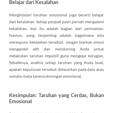
Belajar dari Kesalahan
Menghindari taruhan emosional juga berarti belajar
dari kesalahan. Setiap penjudi pasti pernah mengalami
kekalahan, dan itu adalah bagian dari permainan.
Namun, yang terpenting adalah bagaimana kita
merespons kekalahan tersebut. Jangan biarkan emosi
mengambil alih dan mendorong Anda untuk
melakukan taruhan impulsif guna mengejar kerugian.
Sebaliknya, analisis setiap taruhan yang Anda buat,
apakah keputusan tersebut didasarkan pada data atau
semata-mata karena dorongan emosional.
Kesimpulan: Taruhan yang Cerdas, Bukan
Emosional