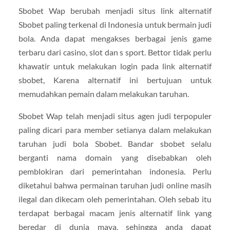
Sbobet Wap berubah menjadi situs link alternatif
Sbobet paling terkenal di Indonesia untuk bermain judi
bola. Anda dapat mengakses berbagai jenis game
terbaru dari casino, slot dan s sport. Bettor tidak perlu
khawatir untuk melakukan login pada link alternatif
sbobet, Karena alternatif ini bertujuan untuk
memudahkan pemain dalam melakukan taruhan.
Sbobet Wap telah menjadi situs agen judi terpopuler
paling dicari para member setianya dalam melakukan
taruhan judi bola Sbobet. Bandar sbobet selalu
berganti nama domain yang disebabkan oleh
pemblokiran dari pemerintahan indonesia. Perlu
diketahui bahwa permainan taruhan judi online masih
ilegal dan dikecam oleh pemerintahan. Oleh sebab itu
terdapat berbagai macam jenis alternatif link yang
beredar di dunia maya, sehingga anda dapat