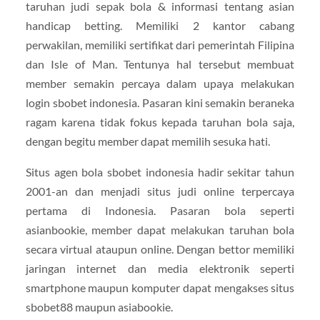
taruhan judi sepak bola & informasi tentang asian
handicap betting. Memiliki 2 kantor cabang
perwakilan, memiliki sertifikat dari pemerintah Filipina
dan Isle of Man. Tentunya hal tersebut membuat
member semakin percaya dalam upaya melakukan
login sbobet indonesia. Pasaran kini semakin beraneka
ragam karena tidak fokus kepada taruhan bola saja,
dengan begitu member dapat memilih sesuka hati.
Situs agen bola sbobet indonesia hadir sekitar tahun
2001-an dan menjadi situs judi online terpercaya
pertama di Indonesia. Pasaran bola seperti
asianbookie, member dapat melakukan taruhan bola
secara virtual ataupun online. Dengan bettor memiliki
jaringan internet dan media elektronik seperti
smartphone maupun komputer dapat mengakses situs
sbobet88 maupun asiabookie.