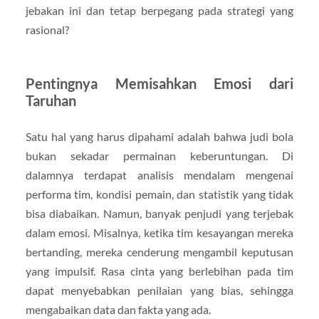
jebakan ini dan tetap berpegang pada strategi yang
rasional?
Pentingnya Memisahkan Emosi dari
Taruhan
Satu hal yang harus dipahami adalah bahwa judi bola
bukan sekadar permainan keberuntungan. Di
dalamnya terdapat analisis mendalam mengenai
performa tim, kondisi pemain, dan statistik yang tidak
bisa diabaikan. Namun, banyak penjudi yang terjebak
dalam emosi. Misalnya, ketika tim kesayangan mereka
bertanding, mereka cenderung mengambil keputusan
yang impulsif. Rasa cinta yang berlebihan pada tim
dapat menyebabkan penilaian yang bias, sehingga
mengabaikan data dan fakta yang ada.