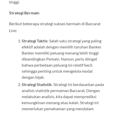
tinggi.
Strategi Bermain
Berikut beberapa strategi sukses bermain di Baccarat
Live:
Strategi Taktis
: Salah satu strategi yang paling
efektif adalah dengan memilih taruhan Banker.
Banker memiliki peluang menang lebih tinggi
dibandingkan Pemain. Namun, perlu diingat
bahwa perbedaan peluang ini relatif kecil,
sehingga penting untuk mengelola modal
dengan bijak.
Strategi Statistik
: Strategi ini berdasarkan pada
analisis statistik permainan Baccarat. Dengan
melakukan analisis, kita dapat memprediksi
kemungkinan menang atau kalah. Strategi ini
memerlukan pemahaman yang mendalam