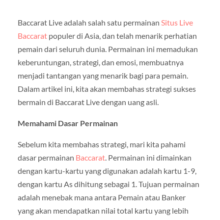
Baccarat Live adalah salah satu permainan
Situs Live
Baccarat
populer di Asia, dan telah menarik perhatian
pemain dari seluruh dunia. Permainan ini memadukan
keberuntungan, strategi, dan emosi, membuatnya
menjadi tantangan yang menarik bagi para pemain.
Dalam artikel ini, kita akan membahas strategi sukses
bermain di Baccarat Live dengan uang asli.
Memahami Dasar Permainan
Sebelum kita membahas strategi, mari kita pahami
dasar permainan
Baccarat
. Permainan ini dimainkan
dengan kartu-kartu yang digunakan adalah kartu 1-9,
dengan kartu As dihitung sebagai 1. Tujuan permainan
adalah menebak mana antara Pemain atau Banker
yang akan mendapatkan nilai total kartu yang lebih