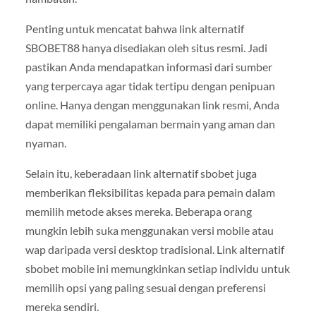
Penting untuk mencatat bahwa link alternatif
SBOBET88 hanya disediakan oleh situs resmi. Jadi
pastikan Anda mendapatkan informasi dari sumber
yang terpercaya agar tidak tertipu dengan penipuan
online. Hanya dengan menggunakan link resmi, Anda
dapat memiliki pengalaman bermain yang aman dan
nyaman.
Selain itu, keberadaan link alternatif sbobet juga
memberikan fleksibilitas kepada para pemain dalam
memilih metode akses mereka. Beberapa orang
mungkin lebih suka menggunakan versi mobile atau
wap daripada versi desktop tradisional. Link alternatif
sbobet mobile ini memungkinkan setiap individu untuk
memilih opsi yang paling sesuai dengan preferensi
mereka sendiri.