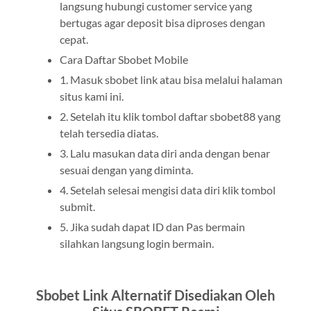
langsung hubungi customer service yang
bertugas agar deposit bisa diproses dengan
cepat.
Cara Daftar Sbobet Mobile
1. Masuk sbobet link atau bisa melalui halaman
situs kami ini.
2. Setelah itu klik tombol daftar sbobet88 yang
telah tersedia diatas.
3. Lalu masukan data diri anda dengan benar
sesuai dengan yang diminta.
4. Setelah selesai mengisi data diri klik tombol
submit.
5. Jika sudah dapat ID dan Pas bermain
silahkan langsung login bermain.
Sbobet Link Alternatif Disediakan Oleh