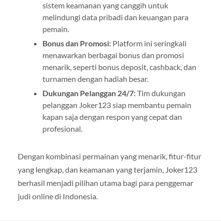
sistem keamanan yang canggih untuk
melindungi data pribadi dan keuangan para
pemain.
Bonus dan Promosi:
Platform ini seringkali
menawarkan berbagai bonus dan promosi
menarik, seperti bonus deposit, cashback, dan
turnamen dengan hadiah besar.
Dukungan Pelanggan 24/7:
Tim dukungan
pelanggan Joker123 siap membantu pemain
kapan saja dengan respon yang cepat dan
profesional.
Dengan kombinasi permainan yang menarik, fitur-fitur
yang lengkap, dan keamanan yang terjamin, Joker123
berhasil menjadi pilihan utama bagi para penggemar
judi online di Indonesia.