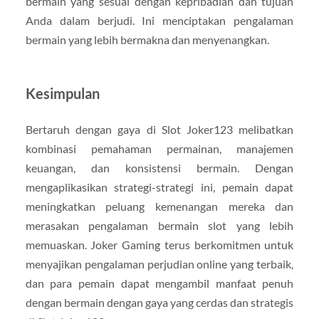
bermain yang sesuai dengan kepribadian dan tujuan
Anda dalam berjudi. Ini menciptakan pengalaman
bermain yang lebih bermakna dan menyenangkan.
Kesimpulan
Bertaruh dengan gaya di Slot Joker123 melibatkan
kombinasi pemahaman permainan, manajemen
keuangan, dan konsistensi bermain. Dengan
mengaplikasikan strategi-strategi ini, pemain dapat
meningkatkan peluang kemenangan mereka dan
merasakan pengalaman bermain slot yang lebih
memuaskan. Joker Gaming terus berkomitmen untuk
menyajikan pengalaman perjudian online yang terbaik,
dan para pemain dapat mengambil manfaat penuh
dengan bermain dengan gaya yang cerdas dan strategis