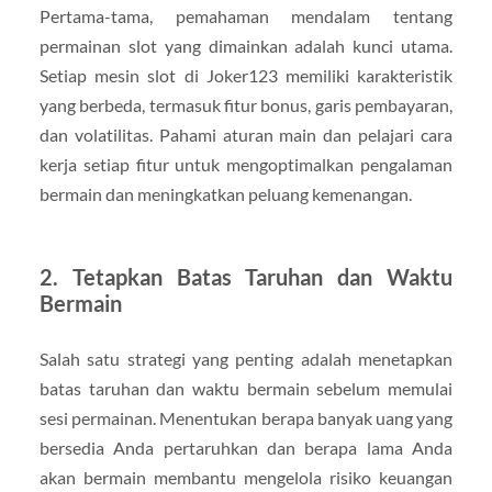
Pertama-tama, pemahaman mendalam tentang
permainan slot yang dimainkan adalah kunci utama.
Setiap mesin slot di Joker123 memiliki karakteristik
yang berbeda, termasuk fitur bonus, garis pembayaran,
dan volatilitas. Pahami aturan main dan pelajari cara
kerja setiap fitur untuk mengoptimalkan pengalaman
bermain dan meningkatkan peluang kemenangan.
2. Tetapkan Batas Taruhan dan Waktu
Bermain
Salah satu strategi yang penting adalah menetapkan
batas taruhan dan waktu bermain sebelum memulai
sesi permainan. Menentukan berapa banyak uang yang
bersedia Anda pertaruhkan dan berapa lama Anda
akan bermain membantu mengelola risiko keuangan