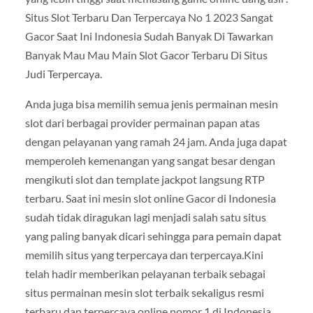
Situs Slot Terbaru Dan Terpercaya No 1 2023 Sangat
Gacor Saat Ini Indonesia Sudah Banyak Di Tawarkan
Banyak Mau Mau Main Slot Gacor Terbaru Di Situs
Judi Terpercaya.
Anda juga bisa memilih semua jenis permainan mesin
slot dari berbagai provider permainan papan atas
dengan pelayanan yang ramah 24 jam. Anda juga dapat
memperoleh kemenangan yang sangat besar dengan
mengikuti slot dan template jackpot langsung RTP
terbaru. Saat ini mesin slot online Gacor di Indonesia
sudah tidak diragukan lagi menjadi salah satu situs
yang paling banyak dicari sehingga para pemain dapat
memilih situs yang terpercaya dan terpercaya.Kini
telah hadir memberikan pelayanan terbaik sebagai
situs permainan mesin slot terbaik sekaligus resmi
terbaru dan terpercaya online nomor 1 di Indonesia.