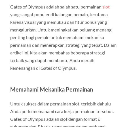
Gates of Olympus adalah salah satu permainan
slot
yang sangat populer di kalangan pemain, terutama
karena visual yang memukau dan fitur bonus yang
menggiurkan. Untuk meningkatkan peluang menang,
penting bagi pemain untuk memahami mekanika
permainan dan menerapkan strategi yang tepat. Dalam
artikel ini, kita akan membahas beberapa strategi
terbaik yang dapat membantu Anda meraih
kemenangan di Gates of Olympus.
Memahami Mekanika Permainan
Untuk sukses dalam permainan slot, terlebih dahulu
Anda perlu memahami cara kerja permainan tersebut.
Gates of Olympus adalah slot dengan format 6
gulungan dan 5 baris, yang menawarkan berbagai