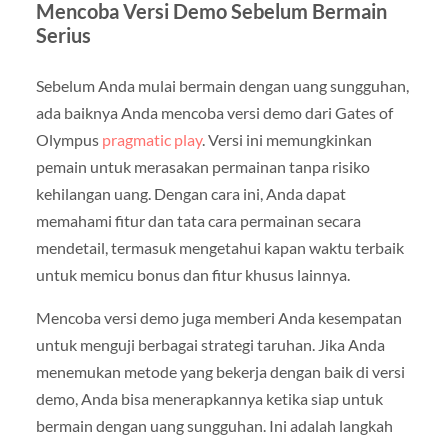
Mencoba Versi Demo Sebelum Bermain
Serius
Sebelum Anda mulai bermain dengan uang sungguhan,
ada baiknya Anda mencoba versi demo dari Gates of
Olympus
pragmatic play
. Versi ini memungkinkan
pemain untuk merasakan permainan tanpa risiko
kehilangan uang. Dengan cara ini, Anda dapat
memahami fitur dan tata cara permainan secara
mendetail, termasuk mengetahui kapan waktu terbaik
untuk memicu bonus dan fitur khusus lainnya.
Mencoba versi demo juga memberi Anda kesempatan
untuk menguji berbagai strategi taruhan. Jika Anda
menemukan metode yang bekerja dengan baik di versi
demo, Anda bisa menerapkannya ketika siap untuk
bermain dengan uang sungguhan. Ini adalah langkah