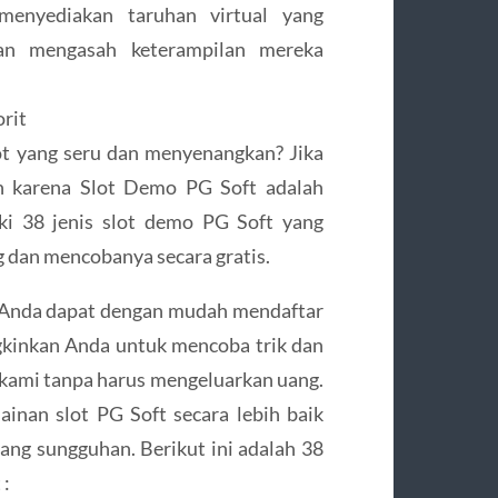
menyediakan taruhan virtual yang
an mengasah keterampilan mereka
orit
t yang seru dan menyenangkan? Jika
uh karena Slot Demo PG Soft adalah
ki 38 jenis slot demo PG Soft yang
 dan mencobanya secara gratis.
 Anda dapat dengan mudah mendaftar
gkinkan Anda untuk mencoba trik dan
t kami tanpa harus mengeluarkan uang.
nan slot PG Soft secara lebih baik
g sungguhan. Berikut ini adalah 38
 :