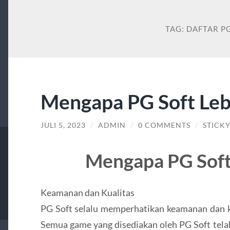
TAG:
DAFTAR P
Mengapa PG Soft Lebi
JULI 5, 2023
/
ADMIN
/
0 COMMENTS
/
STICK
Mengapa PG Soft 
Keamanan dan Kualitas
PG Soft selalu memperhatikan keamanan dan k
Semua game yang disediakan oleh PG Soft telah