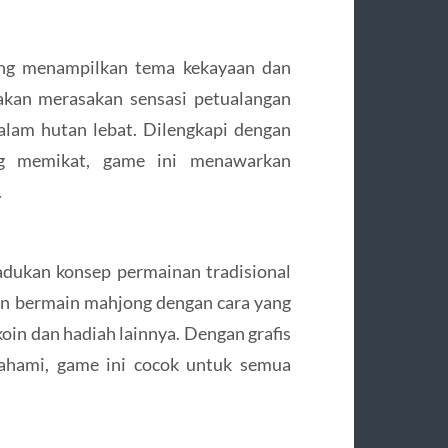
ang menampilkan tema kekayaan dan
akan merasakan sensasi petualangan
alam hutan lebat. Dilengkapi dengan
g memikat, game ini menawarkan
.
ukan konsep permainan tradisional
n bermain mahjong dengan cara yang
in dan hadiah lainnya. Dengan grafis
ahami, game ini cocok untuk semua