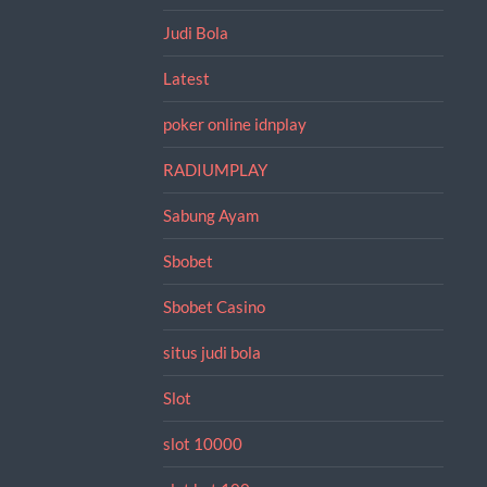
Judi Bola
Latest
poker online idnplay
RADIUMPLAY
Sabung Ayam
Sbobet
Sbobet Casino
situs judi bola
Slot
slot 10000