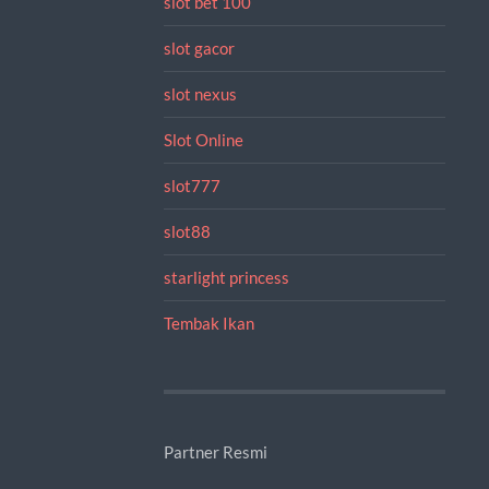
slot bet 100
slot gacor
slot nexus
Slot Online
slot777
slot88
starlight princess
Tembak Ikan
Partner Resmi