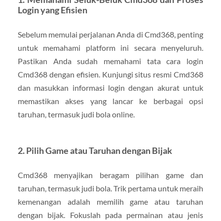
Login yang Efisien
Sebelum memulai perjalanan Anda di Cmd368, penting
untuk memahami platform ini secara menyeluruh.
Pastikan Anda sudah memahami tata cara login
Cmd368 dengan efisien. Kunjungi situs resmi Cmd368
dan masukkan informasi login dengan akurat untuk
memastikan akses yang lancar ke berbagai opsi
taruhan, termasuk judi bola online.
2.
Pilih Game atau Taruhan dengan Bijak
Cmd368 menyajikan beragam pilihan game dan
taruhan, termasuk judi bola. Trik pertama untuk meraih
kemenangan adalah memilih game atau taruhan
dengan bijak. Fokuslah pada permainan atau jenis