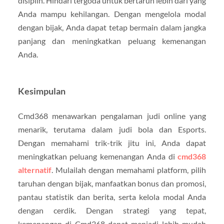
disiplin. Hindari tergoda untuk bertaruh lebih dari yang
Anda mampu kehilangan. Dengan mengelola modal
dengan bijak, Anda dapat tetap bermain dalam jangka
panjang dan meningkatkan peluang kemenangan
Anda.
Kesimpulan
Cmd368 menawarkan pengalaman judi online yang
menarik, terutama dalam judi bola dan Esports.
Dengan memahami trik-trik jitu ini, Anda dapat
meningkatkan peluang kemenangan Anda di
cmd368
alternatif
. Mulailah dengan memahami platform, pilih
taruhan dengan bijak, manfaatkan bonus dan promosi,
pantau statistik dan berita, serta kelola modal Anda
dengan cerdik. Dengan strategi yang tepat,
kemenangan di Cmd368 dapat menjadi lebih mudah