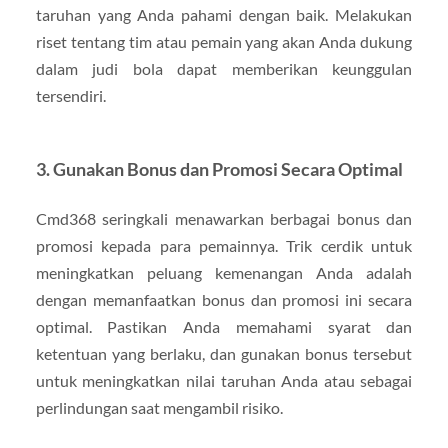
taruhan yang Anda pahami dengan baik. Melakukan
riset tentang tim atau pemain yang akan Anda dukung
dalam judi bola dapat memberikan keunggulan
tersendiri.
3.
Gunakan Bonus dan Promosi Secara Optimal
Cmd368 seringkali menawarkan berbagai bonus dan
promosi kepada para pemainnya. Trik cerdik untuk
meningkatkan peluang kemenangan Anda adalah
dengan memanfaatkan bonus dan promosi ini secara
optimal. Pastikan Anda memahami syarat dan
ketentuan yang berlaku, dan gunakan bonus tersebut
untuk meningkatkan nilai taruhan Anda atau sebagai
perlindungan saat mengambil risiko.