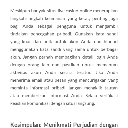
Meskipun banyak situs live casino online menerapkan
langkah-langkah keamanan yang ketat, penting juga
bagi Anda sebagai pengguna untuk mengambil
tindakan pencegahan pribadi. Gunakan kata sandi
yang kuat dan unik untuk akun Anda dan hindari
menggunakan kata sandi yang sama untuk berbagai
akun. Jangan pernah membagikan detail login Anda
dengan orang lain dan pastikan untuk memantau
aktivitas akun Anda secara teratur. Jika Anda
menerima email atau pesan yang mencurigakan yang
meminta informasi pribadi, jangan mengklik tautan
atau memberikan informasi Anda. Selalu verifikasi
keaslian komunikasi dengan situs langsung.
Kesimpulan: Menikmati Perjudian dengan