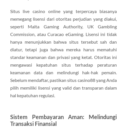
Situs live casino online yang terpercaya biasanya
memegang lisensi dari otoritas perjudian yang diakui,
seperti Malta Gaming Authority, UK Gambling
Commission, atau Curacao eGaming. Lisensi ini tidak
hanya menunjukkan bahwa situs tersebut sah dan
diatur, tetapi juga bahwa mereka harus mematuhi
standar keamanan dan privasi yang ketat. Otoritas ini
mengawasi kepatuhan situs terhadap peraturan
keamanan data dan melindungi hak-hak pemain.
Sebelum mendaftar, pastikan situs casino88 yang Anda
pilih memiliki lisensi yang valid dan transparan dalam
hal kepatuhan regulasi.
Sistem Pembayaran Aman: Melindungi
Transaksi Finansial