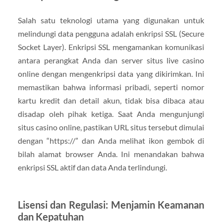
Salah satu teknologi utama yang digunakan untuk
melindungi data pengguna adalah enkripsi SSL (Secure
Socket Layer). Enkripsi SSL mengamankan komunikasi
antara perangkat Anda dan server situs live casino
online dengan mengenkripsi data yang dikirimkan. Ini
memastikan bahwa informasi pribadi, seperti nomor
kartu kredit dan detail akun, tidak bisa dibaca atau
disadap oleh pihak ketiga. Saat Anda mengunjungi
situs casino online, pastikan URL situs tersebut dimulai
dengan “https://” dan Anda melihat ikon gembok di
bilah alamat browser Anda. Ini menandakan bahwa
enkripsi SSL aktif dan data Anda terlindungi.
Lisensi dan Regulasi: Menjamin Keamanan
dan Kepatuhan