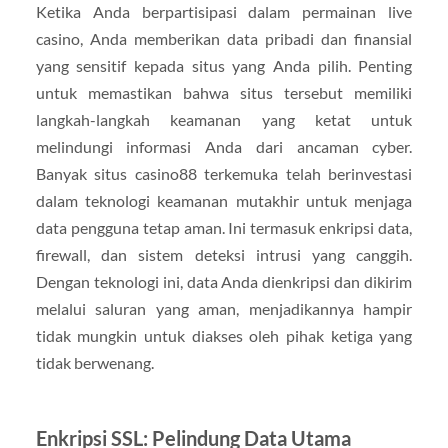
Ketika Anda berpartisipasi dalam permainan live
casino, Anda memberikan data pribadi dan finansial
yang sensitif kepada situs yang Anda pilih. Penting
untuk memastikan bahwa situs tersebut memiliki
langkah-langkah keamanan yang ketat untuk
melindungi informasi Anda dari ancaman cyber.
Banyak situs casino88 terkemuka telah berinvestasi
dalam teknologi keamanan mutakhir untuk menjaga
data pengguna tetap aman. Ini termasuk enkripsi data,
firewall, dan sistem deteksi intrusi yang canggih.
Dengan teknologi ini, data Anda dienkripsi dan dikirim
melalui saluran yang aman, menjadikannya hampir
tidak mungkin untuk diakses oleh pihak ketiga yang
tidak berwenang.
Enkripsi SSL: Pelindung Data Utama