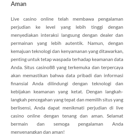
Aman
Live casino online telah membawa pengalaman
perjudian ke level yang lebih tinggi dengan
menyediakan interaksi langsung dengan dealer dan
permainan yang lebih autentik. Namun, dengan
kemajuan teknologi dan kenyamanan yang ditawarkan,
penting untuk tetap waspada terhadap keamanan data
Anda. Situs casino88 yang terkemuka dan terpercaya
akan memastikan bahwa data pribadi dan informasi
finansial Anda dilindungi dengan teknologi dan
kebijakan keamanan yang ketat. Dengan langkah-
langkah pencegahan yang tepat dan memilih situs yang
berlisensi, Anda dapat menikmati perjudian di live
casino online dengan tenang dan aman. Selamat
bermain dan semoga pengalaman Anda
menyenangkan dan aman!