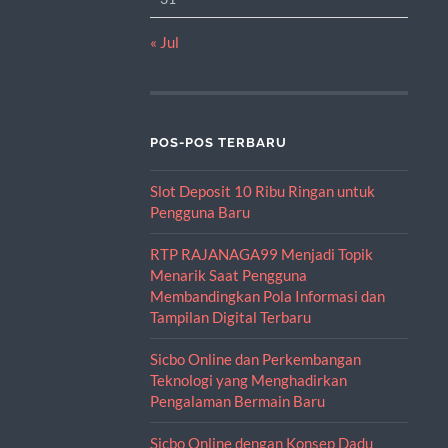
« Jul
POS-POS TERBARU
Slot Deposit 10 Ribu Ringan untuk
Pengguna Baru
RTP RAJANAGA99 Menjadi Topik
Menarik Saat Pengguna
Membandingkan Pola Informasi dan
Tampilan Digital Terbaru
Sicbo Online dan Perkembangan
Teknologi yang Menghadirkan
Pengalaman Bermain Baru
Sicbo Online dengan Konsep Dadu