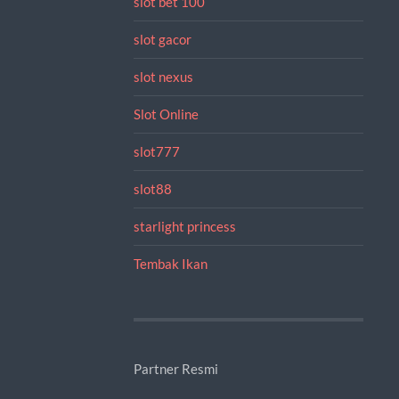
slot bet 100
slot gacor
slot nexus
Slot Online
slot777
slot88
starlight princess
Tembak Ikan
Partner Resmi