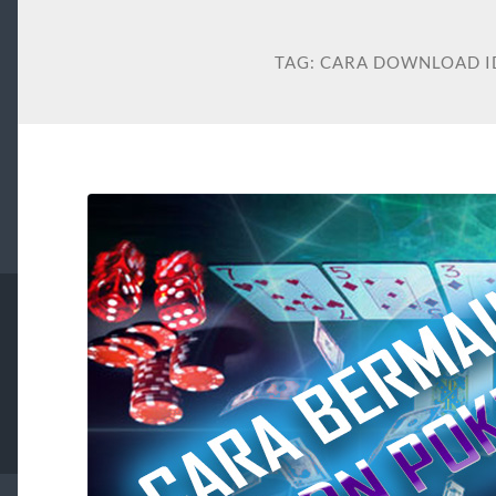
TAG:
CARA DOWNLOAD I