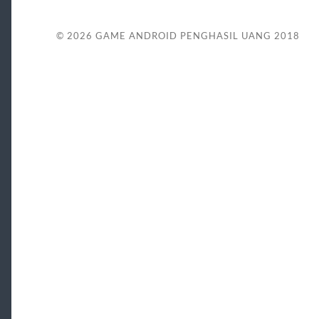
© 2026
GAME ANDROID PENGHASIL UANG 2018