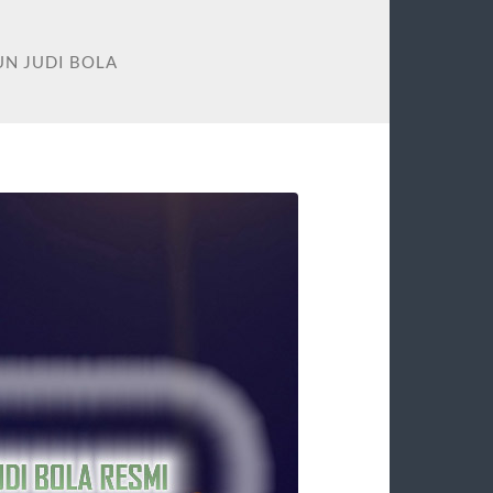
UN JUDI BOLA