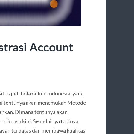
strasi Account
tus judi bola online Indonesia, yang
e ini tentunya akan menemukan Metode
alankan. Dimana tentunya akan
an dimasa kini. Seandainya tadinya
umayan terbatas dan membawa kualitas