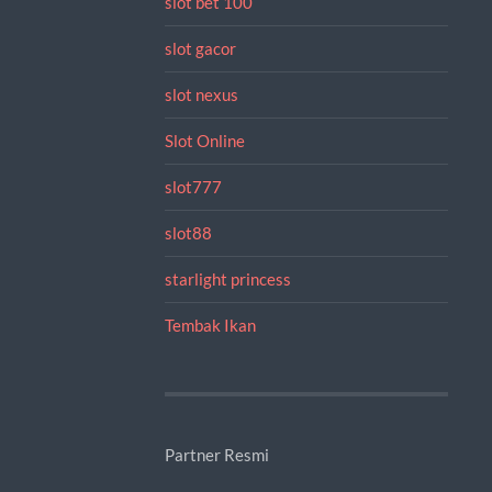
slot bet 100
slot gacor
slot nexus
Slot Online
slot777
slot88
starlight princess
Tembak Ikan
Partner Resmi