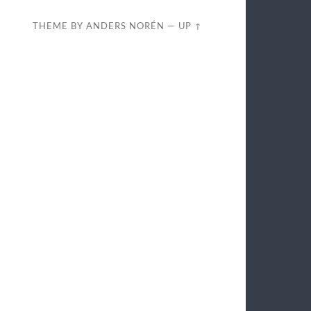
THEME BY
ANDERS NORÉN
—
UP ↑