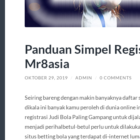
Panduan Simpel Regi
Mr8asia
OKTOBER 29, 2019
/
ADMIN
/
0 COMMENTS
Seiring bareng dengan makin banyaknya daftar si
dikala ini banyak kamu peroleh di dunia onlin
registrasi Judi Bola Paling Gampang untuk dij
menjadi perihalbetul-betul perlu untuk dilakuk
situs betting bola yang terdapat di-internet l