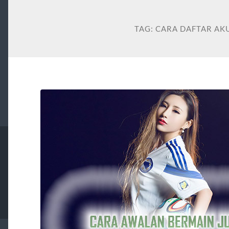
TAG:
CARA DAFTAR AK