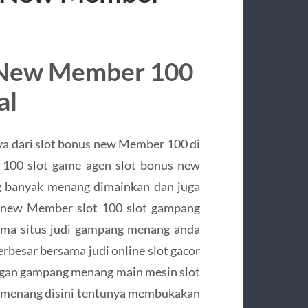
s New Member 100
al
caya dari slot bonus new Member 100 di
 100 slot game agen slot bonus new
g banyak menang dimainkan dan juga
i new Member slot 100 slot gampang
ama situs judi gampang menang anda
esar bersama judi online slot gacor
gan gampang menang main mesin slot
g menang disini tentunya membukakan