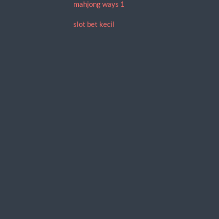
mahjong ways 1
slot bet kecil