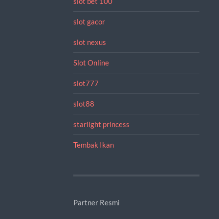
slot bet 100
slot gacor
slot nexus
Slot Online
slot777
slot88
starlight princess
Tembak Ikan
Partner Resmi