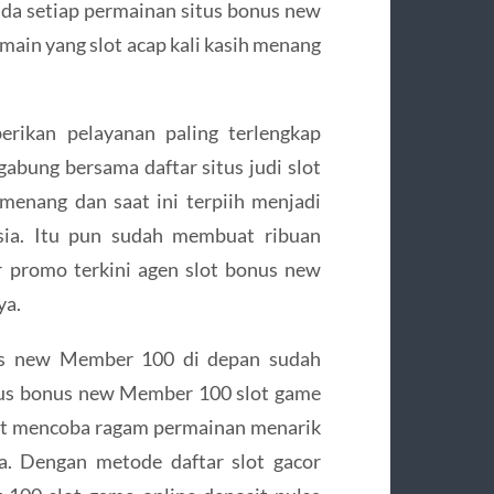
da setiap permainan situs bonus new
ain yang slot acap kali kasih menang
kan pelayanan paling terlengkap
bung bersama daftar situs judi slot
menang dan saat ini terpiih menjadi
sia. Itu pun sudah membuat ribuan
r promo terkini agen slot bonus new
ya.
us new Member 100 di depan sudah
tus bonus new Member 100 slot game
apat mencoba ragam permainan menarik
a. Dengan metode daftar slot gacor