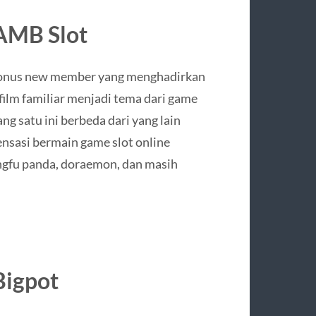
AMB Slot
bonus new member yang menghadirkan
film familiar menjadi tema dari game
 satu ini berbeda dari yang lain
nsasi bermain game slot online
ungfu panda, doraemon, dan masih
Bigpot