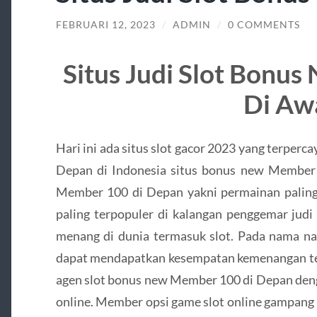
FEBRUARI 12, 2023
/
ADMIN
/
0 COMMENTS
Situs Judi Slot Bonu
Di Aw
Hari ini ada situs slot gacor 2023 yang terper
Depan di Indonesia situs bonus new Member
Member 100 di Depan yakni permainan palin
paling terpopuler di kalangan penggemar jud
menang di dunia termasuk slot. Pada nama n
dapat mendapatkan kesempatan kemenangan terb
agen slot bonus new Member 100 di Depan den
online. Member opsi game slot online gampan