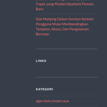
Cepat yang Mudah Dipahami Pemain
Baru
Slot Mahjong Dalam Sorotan Setelah
Pengguna Mulai Membandingkan
Tampilan, Akses, Dan Pengalaman
Bermain
LINKS
KATEGORI
agen bola terpercaya