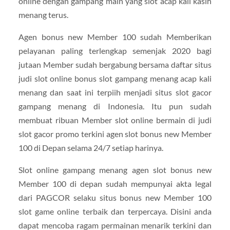
online dengan gampang main yang slot acap kali kasih
menang terus.
Agen bonus new Member 100 sudah Memberikan
pelayanan paling terlengkap semenjak 2020 bagi
jutaan Member sudah bergabung bersama daftar situs
judi slot online bonus slot gampang menang acap kali
menang dan saat ini terpiih menjadi situs slot gacor
gampang menang di Indonesia. Itu pun sudah
membuat ribuan Member slot online bermain di judi
slot gacor promo terkini agen slot bonus new Member
100 di Depan selama 24/7 setiap harinya.
Slot online gampang menang agen slot bonus new
Member 100 di depan sudah mempunyai akta legal
dari PAGCOR selaku situs bonus new Member 100
slot game online terbaik dan terpercaya. Disini anda
dapat mencoba ragam permainan menarik terkini dan