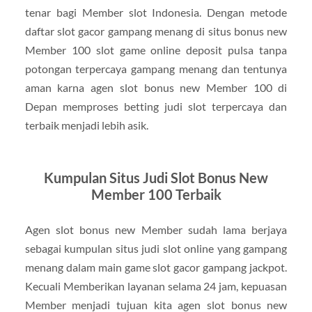
tenar bagi Member slot Indonesia. Dengan metode
daftar slot gacor gampang menang di situs bonus new
Member 100 slot game online deposit pulsa tanpa
potongan terpercaya gampang menang dan tentunya
aman karna agen slot bonus new Member 100 di
Depan memproses betting judi slot terpercaya dan
terbaik menjadi lebih asik.
Kumpulan Situs Judi Slot Bonus New
Member 100 Terbaik
Agen slot bonus new Member sudah lama berjaya
sebagai kumpulan situs judi slot online yang gampang
menang dalam main game slot gacor gampang jackpot.
Kecuali Memberikan layanan selama 24 jam, kepuasan
Member menjadi tujuan kita agen slot bonus new