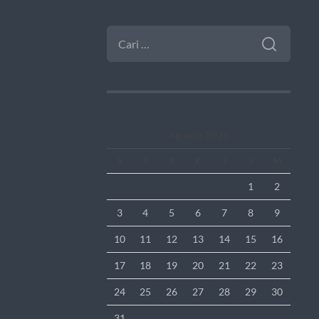
CARI
UNTUK:
Agustus 2026
S
S
R
K
J
S
M
1
2
3
4
5
6
7
8
9
10
11
12
13
14
15
16
17
18
19
20
21
22
23
24
25
26
27
28
29
30
31