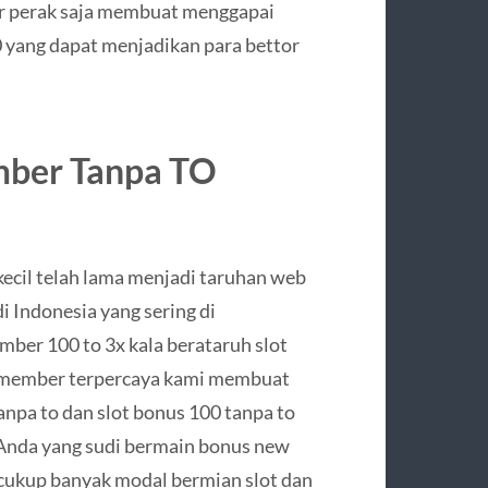
er perak saja membuat menggapai
yang dapat menjadikan para bettor
mber Tanpa TO
ecil telah lama menjadi taruhan web
di Indonesia yang sering di
ber 100 to 3x kala berataruh slot
ew member terpercaya kami membuat
npa to dan slot bonus 100 tanpa to
k Anda yang sudi bermain bonus new
ukup banyak modal bermian slot dan