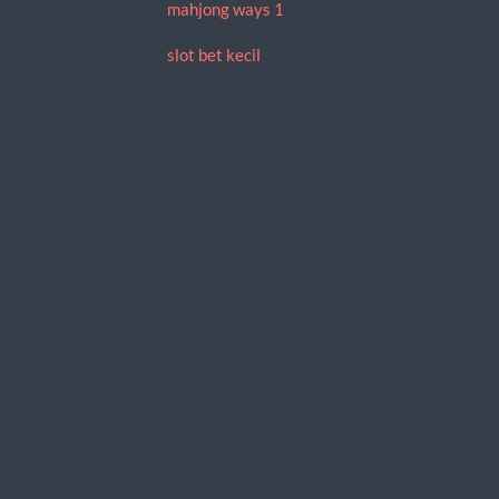
mahjong ways 1
slot bet kecil