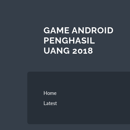
GAME ANDROID
PENGHASIL
UANG 2018
Home
Latest