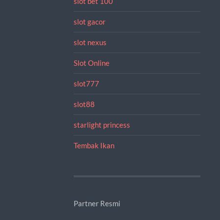
slot bet 100
slot gacor
slot nexus
Slot Online
slot777
slot88
starlight princess
Tembak Ikan
Partner Resmi