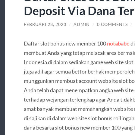
Deposit Via Dana Ter
FEBRUARI 28, 2023
/
ADMIN
/
0 COMMENTS
/
Daftar slot bonus new member 100
notababe
di
membuat Anda yang tetap melacak area bermain 
Indonesia di dalam sediakan game web site slo
juga adil agar semua bettor berhak memperoleh
munggunkan membuat account web site slot bo
Anda telah dapat menempatkan angka web site 
terhadap wejangan terlengkap agar Anda tidak 
amat banyak membuat memenangkan web site s
di sajikan di dalam web site slot bonus rollinga
dana besarta slot bonus new member 100 yang la