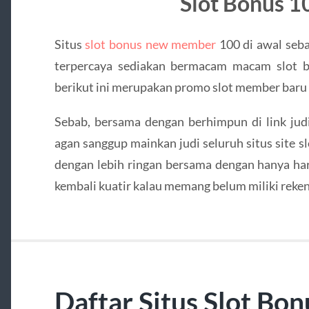
Slot Bonus 1
Situs
slot bonus new member
100 di awal seba
terpercaya sediakan bermacam macam slot 
berikut ini merupakan promo slot member baru
Sebab, bersama dengan berhimpun di link judi
agan sanggup mainkan judi seluruh situs site
dengan lebih ringan bersama dengan hanya har
kembali kuatir kalau memang belum miliki reken
Daftar Situs Slot Bo