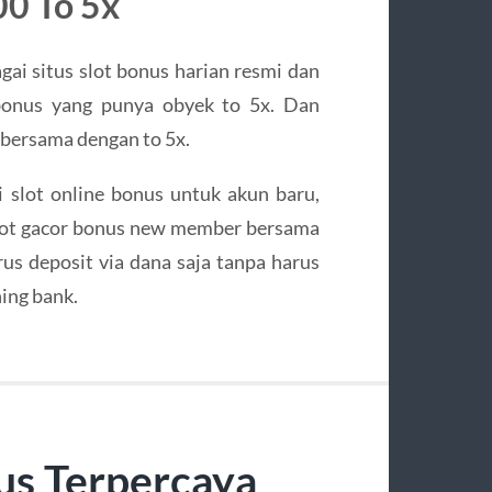
00 To 5x
gai situs slot bonus harian resmi dan
bonus yang punya obyek to 5x. Dan
 bersama dengan to 5x.
 slot online bonus untuk akun baru,
 slot gacor bonus new member bersama
us deposit via dana saja tanpa harus
ing bank.
nus Terpercaya