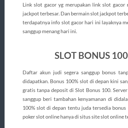
Link slot gacor yg merupakan link slot gacor m
jackpot terbesar. Dan bermain slot jackpot ter
terdapatnya info slot gacor hari ini layaknya 
sanggup menang hari ini.
SLOT BONUS 100
Daftar akun judi segera sanggup bonus tan
didapatkan. Bonus 100% slot di depan kini sa
gratis tanpa deposit di Slot Bonus 100. Serve
sanggup beri tambahan kenyamanan di didalam
100% slot di depan tentu juda tersedia bon
poker slot online hanya di situs site slot online