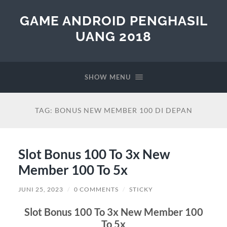
GAME ANDROID PENGHASIL
UANG 2018
SHOW MENU
TAG:
BONUS NEW MEMBER 100 DI DEPAN
Slot Bonus 100 To 3x New
Member 100 To 5x
JUNI 25, 2023
/
0 COMMENTS
/
STICKY
Slot Bonus 100 To 3x New Member 100
To 5x