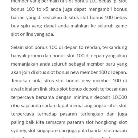
member yang bermain di slot bonus 100 bebas ip. Slot
bonus 100 to x5 anda juga dapat mengambil bonus
harian yang di sediakan di situs slot bonus 100 bebas
buy spin yang dapat anda mainkan ke seluruh game
slot online yang ada.
Selain slot bonus 100 di depan to rendah, terkandung
banyak promo dan bonus slot 100 di depan yang akan
memanjakan anda seluruh sebagai member baru yang
akan join di situs slot bonus new member 100 di depan.
Temukan pula situs slot bonus new member 100 di
awal didalam link situs slot bonus deposit terbesar dan
terpercaya bersama dengan minimun deposit 10.000
ribu saja anda sudah dapat memasang angka situs slot
terpercaya terhadap pasaran terlengkap dan juga
paling baik kita semacam pasaran slot hongkong, slot
sydney, slot singapore dan juga pula bandar slot macau