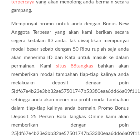
terpercaya
yang akan menolong anda bermain secara
gampang.
Mempunyai promo untuk anda dengan Bonus New
Anggota Terbesar yang akan kami berikan secara
segera kedalam ID anda. Tak diwajibkan mempunyai
modal besar sebab dengan 50 Ribu rupiah saja anda
akan menerima ID dan Kata untuk masuk ke dalam
permainan. Kami
situs 88tangkas
bahkan akan
memberikan modal tambahan tiap-tiap kalinya anda
melakuakn deposit dengan poin
5{df67e4b23e3bb32ae57501747b53380eaa6dd66a09f111
sehingga anda akan menerima profit modal tambahan
dalam tiap-tiap kalinya anda bermain. Promo Bonus
Deposit 25 Persen Bola Tangkas Online kami akan
memberikan dengan poin
25{df67e4b23e3bb32ae57501747b53380eaa6dd66a09f1