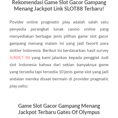
Rekomendasi Game Slot Gacor Gampang
Menang Jackpot Link SLOT88 Terbaru!
Povider online pragmatic play adalah salah satu
penyedia perangkat lunak casino online yang
menyediakan berbagai jenis pilihan game slot gacor
gampang menang malam ini yang jadi favorit para
slotter Indonesia. Berikut ini berdasarkan hasil survey
AIRBET 88
yang kami jalankan kepada penggiat Judi
slot Indonesia bahwa dari sekian banyaknya game
yang tersedia tapi tersedia 10 jenis game slot yang jadi
andalan mereka disaat bermain di provider pragmatic
play yaitu:
Game Slot Gacor Gampang Menang
Jackpot Terbaru Gates Of Olympus