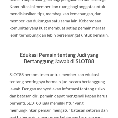
Komunitas ini memberikan ruang bagi anggota untuk
mendiskusikan tips, membagikan kemenangan, dan
memberikan dukungan satu sama lain. Keberadaan
komunitas yang kuat membuat setiap pemain merasa
lebih terhubung dan lebih bersemangat untuk bermain.
Edukasi Pemain tentang Judi yang
Bertanggung Jawab di SLOT88
SLOT88 berkomitmen untuk memberikan edukasi
tentang pentingnya bermain judi secara bertanggung
jawab. Dengan menyediakan informasi tentang risiko
dan batasan diri, pemain dapat mengenali kapan harus
berhenti. SLOT88 juga memiliki fitur yang
memungkinkan pemain mengatur batasan setoran dan
waktu bermain, mendorong kebiasaan bermain yang