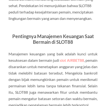
sehat. Pendekatan ini menunjukkan bahwa SLOT88
peduli terhadap kesejahteraan pemain, menciptakan
lingkungan bermain yang aman dan menyenangkan.
Pentingnya Manajemen Keuangan Saat
Bermain di SLOT88
Manajemen keuangan yang baik adalah kunci untuk
kesuksesan dalam bermain judi
slot AIRBET88
, pemain
disarankan untuk menetapkan anggaran yang jelas dan
tidak melebihi batasan tersebut. Mengelola bankroll
dengan bijak memungkinkan pemain untuk menikmati
permainan lebih lama tanpa tekanan finansial. Selain
itu, SLOT88 juga menawarkan fitur untuk membantu
pemain mengatur batasan setoran dan waktu bermain,
menjadikan pengalaman bermain lebih terkontrol.