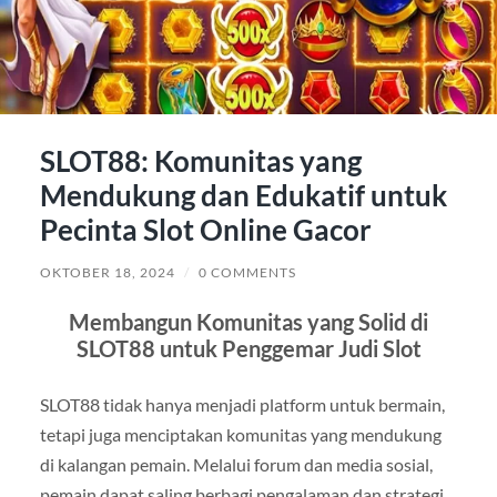
SLOT88: Komunitas yang
Mendukung dan Edukatif untuk
Pecinta Slot Online Gacor
OKTOBER 18, 2024
/
0 COMMENTS
Membangun Komunitas yang Solid di
SLOT88 untuk Penggemar Judi Slot
SLOT88 tidak hanya menjadi platform untuk bermain,
tetapi juga menciptakan komunitas yang mendukung
di kalangan pemain. Melalui forum dan media sosial,
pemain dapat saling berbagi pengalaman dan strategi.