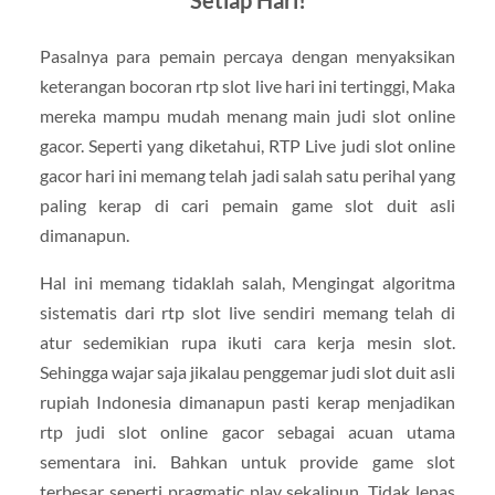
Setiap Hari!
Pasalnya para pemain percaya dengan menyaksikan
keterangan bocoran rtp slot live hari ini tertinggi, Maka
mereka mampu mudah menang main judi slot online
gacor. Seperti yang diketahui, RTP Live judi slot online
gacor hari ini memang telah jadi salah satu perihal yang
paling kerap di cari pemain game slot duit asli
dimanapun.
Hal ini memang tidaklah salah, Mengingat algoritma
sistematis dari rtp slot live sendiri memang telah di
atur sedemikian rupa ikuti cara kerja mesin slot.
Sehingga wajar saja jikalau penggemar judi slot duit asli
rupiah Indonesia dimanapun pasti kerap menjadikan
rtp judi slot online gacor sebagai acuan utama
sementara ini. Bahkan untuk provide game slot
terbesar seperti pragmatic play sekalipun, Tidak lepas