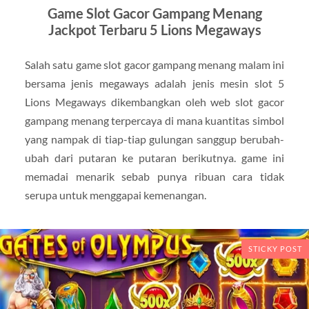
Game Slot Gacor Gampang Menang
Jackpot Terbaru 5 Lions Megaways
Salah satu game slot gacor gampang menang malam ini
bersama jenis megaways adalah jenis mesin slot 5
Lions Megaways dikembangkan oleh web slot gacor
gampang menang terpercaya di mana kuantitas simbol
yang nampak di tiap-tiap gulungan sanggup berubah-
ubah dari putaran ke putaran berikutnya. game ini
memadai menarik sebab punya ribuan cara tidak
serupa untuk menggapai kemenangan.
STICKY POST