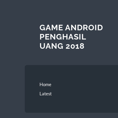
GAME ANDROID
PENGHASIL
UANG 2018
Home
Latest