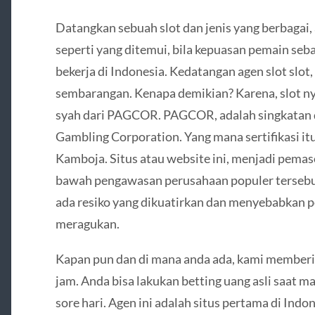
Datangkan sebuah slot dan jenis yang berbagai, 
seperti yang ditemui, bila kepuasan pemain seb
bekerja di Indonesia. Kedatangan agen slot slot
sembarangan. Kenapa demikian? Karena, slot nya 
syah dari PAGCOR. PAGCOR, adalah singkatan 
Gambling Corporation. Yang mana sertifikasi itu
Kamboja. Situs atau website ini, menjadi pemaso
bawah pengawasan perusahaan populer tersebut
ada resiko yang dikuatirkan dan menyebabkan 
meragukan.
Kapan pun dan di mana anda ada, kami memberika
jam. Anda bisa lakukan betting uang asli saat mal
sore hari. Agen ini adalah situs pertama di Indo