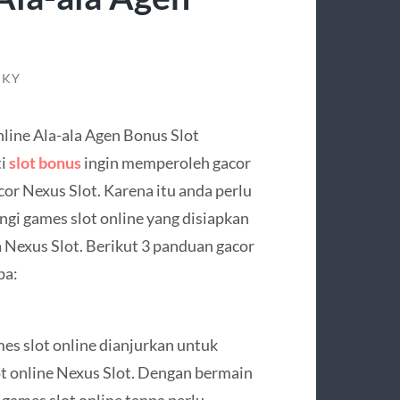
CKY
ine Ala-ala Agen Bonus Slot
ti
slot bonus
ingin memperoleh gacor
cor Nexus Slot. Karena itu anda perlu
i games slot online yang disiapkan
ya Nexus Slot. Berikut 3 panduan gacor
ba:
es slot online dianjurkan untuk
lot online Nexus Slot. Dengan bermain