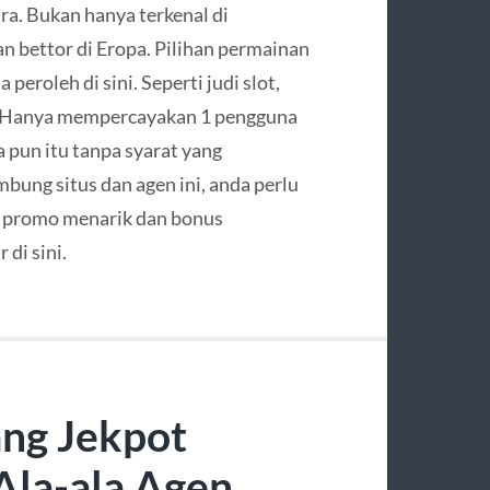
ra. Bukan hanya terkenal di
an bettor di Eropa. Pilihan permainan
peroleh di sini. Seperti judi slot,
ne. Hanya mempercayakan 1 pengguna
 pun itu tanpa syarat yang
ung situs dan agen ini, anda perlu
k promo menarik dan bonus
di sini.
ng Jekpot
Ala-ala Agen