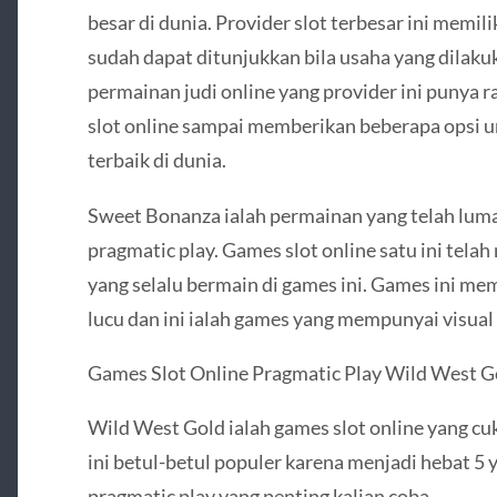
besar di dunia. Provider slot terbesar ini memilik
sudah dapat ditunjukkan bila usaha yang dilak
permainan judi online yang provider ini punya r
slot online sampai memberikan beberapa opsi un
terbaik di dunia.
Sweet Bonanza ialah permainan yang telah luma
pragmatic play. Games slot online satu ini tel
yang selalu bermain di games ini. Games ini me
lucu dan ini ialah games yang mempunyai visual 
Games Slot Online Pragmatic Play Wild West G
Wild West Gold ialah games slot online yang cu
ini betul-betul populer karena menjadi hebat 5 
pragmatic play yang penting kalian coba.