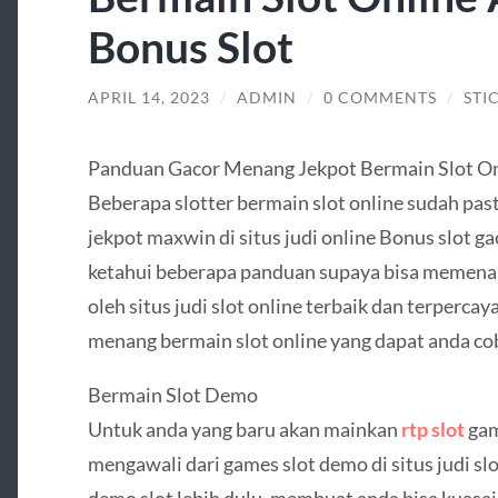
Bonus Slot
APRIL 14, 2023
/
ADMIN
/
0 COMMENTS
/
STI
Panduan Gacor Menang Jekpot Bermain Slot Onl
Beberapa slotter bermain slot online sudah pas
jekpot maxwin di situs judi online Bonus slot ga
ketahui beberapa panduan supaya bisa memenang
oleh situs judi slot online terbaik dan terperca
menang bermain slot online yang dapat anda co
Bermain Slot Demo
Untuk anda yang baru akan mainkan
rtp slot
gam
mengawali dari games slot demo di situs judi s