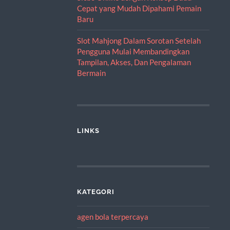
Cepat yang Mudah Dipahami Pemain
Baru
Slot Mahjong Dalam Sorotan Setelah
Pengguna Mulai Membandingkan
Tampilan, Akses, Dan Pengalaman
Bermain
LINKS
KATEGORI
agen bola terpercaya