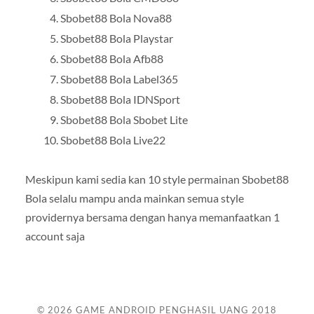
Sbobet88 Bola Nova88
Sbobet88 Bola Playstar
Sbobet88 Bola Afb88
Sbobet88 Bola Label365
Sbobet88 Bola IDNSport
Sbobet88 Bola Sbobet Lite
Sbobet88 Bola Live22
Meskipun kami sedia kan 10 style permainan Sbobet88
Bola selalu mampu anda mainkan semua style
providernya bersama dengan hanya memanfaatkan 1
account saja
© 2026
GAME ANDROID PENGHASIL UANG 2018