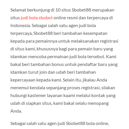
Selamat berkunjung di 10 situs Sbobet88 merupakan
situs
judi bola sbobet
online resmi dan terpercaya di
Indonesia. Sebagai salah satu agen judi bola
terpercaya, Sbobet88 beri tambahan kesempatan
kepada para pemainnya untuk melaksanakan registrasi
di situs kami, khususnya bagi para pemain baru yang
idamkan mencoba permainan judi bola tersebut. Kami
bakal beri tambahan bonus untuk pendaftar baru yang
idamkan turut join dan udah beri tambahan
kepercayaan kepada kami. Selain itu, jikalau Anda
menemui kendala sepanjang proses registrasi, silakan
hubungi kastemer layanan kaami melalui kontak yang
udah di siapkan situs, kami bakal selalu menopang
Anda.
Sebagai salah satu agen judi Sbobet88 bola online,