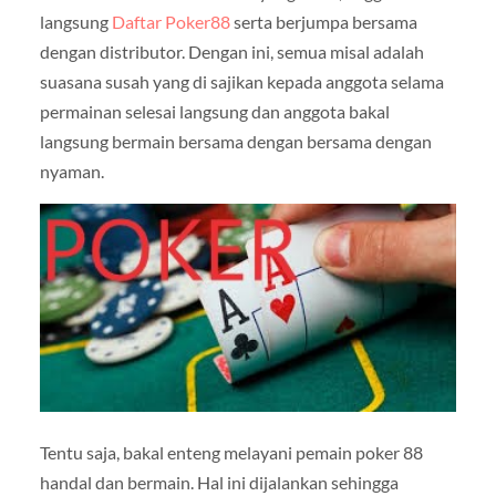
langsung
Daftar Poker88
serta berjumpa bersama
dengan distributor. Dengan ini, semua misal adalah
suasana susah yang di sajikan kepada anggota selama
permainan selesai langsung dan anggota bakal
langsung bermain bersama dengan bersama dengan
nyaman.
Tentu saja, bakal enteng melayani pemain poker 88
handal dan bermain. Hal ini dijalankan sehingga