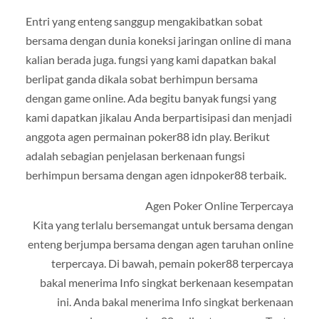
Entri yang enteng sanggup mengakibatkan sobat
bersama dengan dunia koneksi jaringan online di mana
kalian berada juga. fungsi yang kami dapatkan bakal
berlipat ganda dikala sobat berhimpun bersama
dengan game online. Ada begitu banyak fungsi yang
kami dapatkan jikalau Anda berpartisipasi dan menjadi
anggota agen permainan poker88 idn play. Berikut
adalah sebagian penjelasan berkenaan fungsi
berhimpun bersama dengan agen idnpoker88 terbaik.
Agen Poker Online Terpercaya
Kita yang terlalu bersemangat untuk bersama dengan
enteng berjumpa bersama dengan agen taruhan online
terpercaya. Di bawah, pemain poker88 terpercaya
bakal menerima Info singkat berkenaan kesempatan
ini. Anda bakal menerima Info singkat berkenaan