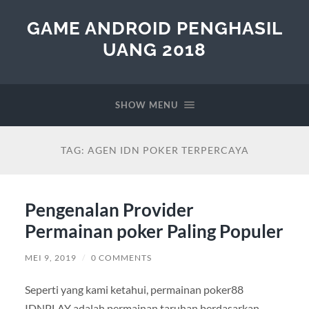
GAME ANDROID PENGHASIL
UANG 2018
SHOW MENU
TAG:
AGEN IDN POKER TERPERCAYA
Pengenalan Provider
Permainan poker Paling Populer
MEI 9, 2019
/
0 COMMENTS
Seperti yang kami ketahui, permainan poker88
IDNPLAY adalah permainan taruhan berdasarkan