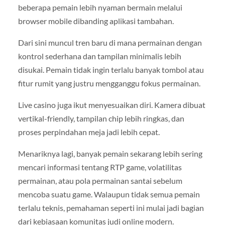
beberapa pemain lebih nyaman bermain melalui
browser mobile dibanding aplikasi tambahan.
Dari sini muncul tren baru di mana permainan dengan
kontrol sederhana dan tampilan minimalis lebih
disukai. Pemain tidak ingin terlalu banyak tombol atau
fitur rumit yang justru mengganggu fokus permainan.
Live casino juga ikut menyesuaikan diri. Kamera dibuat
vertikal-friendly, tampilan chip lebih ringkas, dan
proses perpindahan meja jadi lebih cepat.
Menariknya lagi, banyak pemain sekarang lebih sering
mencari informasi tentang RTP game, volatilitas
permainan, atau pola permainan santai sebelum
mencoba suatu game. Walaupun tidak semua pemain
terlalu teknis, pemahaman seperti ini mulai jadi bagian
dari kebiasaan komunitas judi online modern.