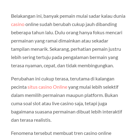
Belakangan ini, banyak pemain mulai sadar kalau dunia
casino
online sudah berubah cukup jauh dibanding
beberapa tahun lalu. Dulu orang hanya fokus mencari
permainan yang ramai dimainkan atau sekadar
tampilan menarik. Sekarang, perhatian pemain justru
lebih sering tertuju pada pengalaman bermain yang
terasa nyaman, cepat, dan tidak membingungkan.
Perubahan ini cukup terasa, terutama di kalangan
pecinta
situs casino Online
yang mulai lebih selektif
dalam memilih permainan maupun platform. Bukan
cuma soal slot atau live casino saja, tetapi juga
bagaimana suasana permainan dibuat lebih interaktif
dan terasa realistis.
Fenomena tersebut membuat tren casino online