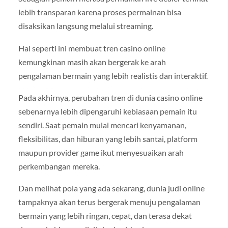
lebih transparan karena proses permainan bisa
disaksikan langsung melalui streaming.
Hal seperti ini membuat tren casino online
kemungkinan masih akan bergerak ke arah
pengalaman bermain yang lebih realistis dan interaktif.
Pada akhirnya, perubahan tren di dunia casino online
sebenarnya lebih dipengaruhi kebiasaan pemain itu
sendiri. Saat pemain mulai mencari kenyamanan,
fleksibilitas, dan hiburan yang lebih santai, platform
maupun provider game ikut menyesuaikan arah
perkembangan mereka.
Dan melihat pola yang ada sekarang, dunia judi online
tampaknya akan terus bergerak menuju pengalaman
bermain yang lebih ringan, cepat, dan terasa dekat