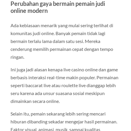
Perubahan gaya bermain pemain judi
online modern
Ada kebiasaan menarik yang mulai sering terlihat di
komunitas judi online. Banyak pemain tidak lagi
bermain terlalu lama dalam satu sesi. Mereka
cenderung memilih permainan cepat dengan tempo
ringan.
Ini juga jadi alasan kenapa live casino online dan game
berbasis interaksi real-time makin populer. Permainan
seperti baccarat live atau roulette live dianggap lebih
seru karena ada unsur suasana sosial meskipun
dimainkan secara online.
Selain itu, pemain sekarang lebih sering mencari
hiburan dibanding sekadar mengejar hasil permainan.
Faktor visual, animasi, musik, sampai kualitas