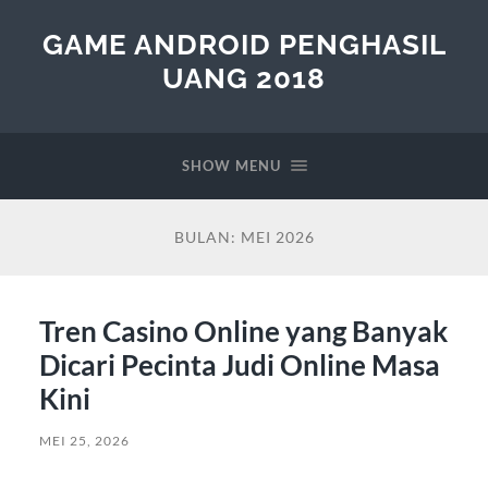
GAME ANDROID PENGHASIL
UANG 2018
SHOW MENU
BULAN:
MEI 2026
Tren Casino Online yang Banyak
Dicari Pecinta Judi Online Masa
Kini
MEI 25, 2026